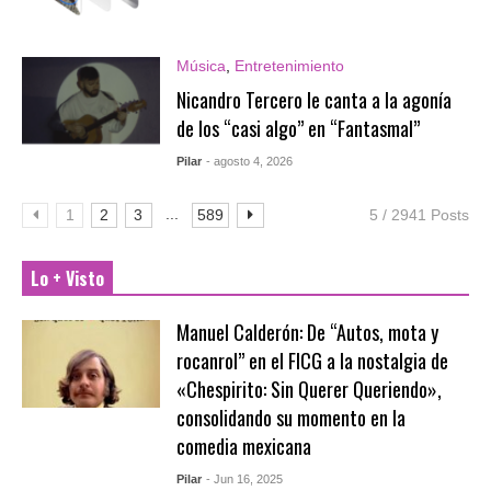
Música
,
Entretenimiento
Nicandro Tercero le canta a la agonía
de los “casi algo” en “Fantasmal”
Pilar
- agosto 4, 2026
...
1
2
3
589
5 / 2941 Posts
Lo + Visto
Manuel Calderón: De “Autos, mota y
rocanrol” en el FICG a la nostalgia de
«Chespirito: Sin Querer Queriendo»,
consolidando su momento en la
comedia mexicana
Pilar
- Jun 16, 2025