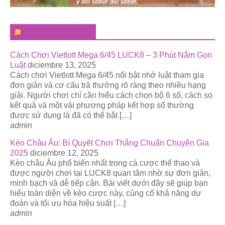
El Pregonero Digital
Cách Chơi Vietlott Mega 6/45 LUCK8 – 3 Phút Nắm Gọn
Luật
diciembre 13, 2025
Cách chơi Vietlott Mega 6/45 nổi bật nhờ luật tham gia
đơn giản và cơ cấu trả thưởng rõ ràng theo nhiều hạng
giải. Người chơi chỉ cần hiểu cách chọn bộ 6 số, cách so
kết quả và một vài phương pháp kết hợp số thường
được sử dụng là đã có thể bắt […]
admin
Kèo Châu Âu: Bí Quyết Chơi Thắng Chuẩn Chuyên Gia
2025
diciembre 12, 2025
Kèo châu Âu phổ biến nhất trong cá cược thể thao và
được người chơi tại LUCK8 quan tâm nhờ sự đơn giản,
minh bạch và dễ tiếp cận. Bài viết dưới đây sẽ giúp bạn
hiểu toàn diện về kèo cược này, củng cố khả năng dự
đoán và tối ưu hóa hiệu suất […]
admin