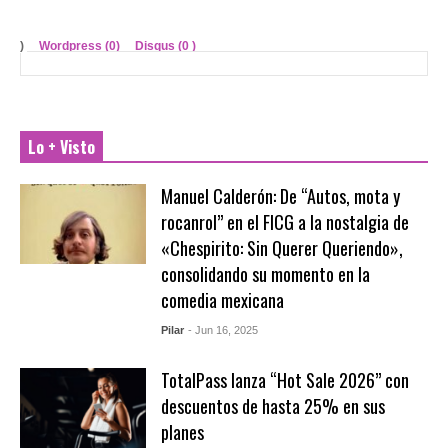
)
Wordpress (0)
Disqus (
0
)
Lo + Visto
Manuel Calderón: De “Autos, mota y
rocanrol” en el FICG a la nostalgia de
«Chespirito: Sin Querer Queriendo»,
consolidando su momento en la
comedia mexicana
Pilar
- Jun 16, 2025
TotalPass lanza “Hot Sale 2026” con
descuentos de hasta 25% en sus
planes