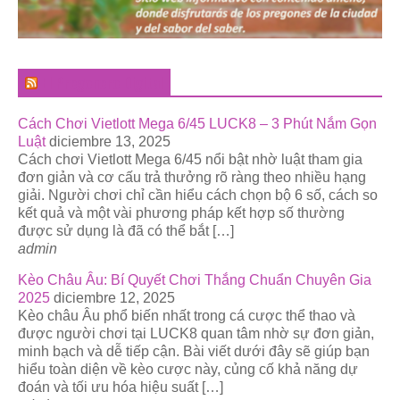
El Pregonero Digital
Cách Chơi Vietlott Mega 6/45 LUCK8 – 3 Phút Nắm Gọn
Luật
diciembre 13, 2025
Cách chơi Vietlott Mega 6/45 nổi bật nhờ luật tham gia
đơn giản và cơ cấu trả thưởng rõ ràng theo nhiều hạng
giải. Người chơi chỉ cần hiểu cách chọn bộ 6 số, cách so
kết quả và một vài phương pháp kết hợp số thường
được sử dụng là đã có thể bắt […]
admin
Kèo Châu Âu: Bí Quyết Chơi Thắng Chuẩn Chuyên Gia
2025
diciembre 12, 2025
Kèo châu Âu phổ biến nhất trong cá cược thể thao và
được người chơi tại LUCK8 quan tâm nhờ sự đơn giản,
minh bạch và dễ tiếp cận. Bài viết dưới đây sẽ giúp bạn
hiểu toàn diện về kèo cược này, củng cố khả năng dự
đoán và tối ưu hóa hiệu suất […]