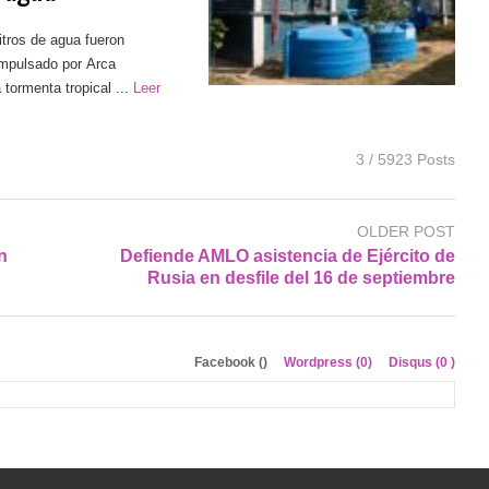
itros de agua fueron
impulsado por Arca
tormenta tropical ...
Leer
3 / 5923 Posts
OLDER POST
n
Defiende AMLO asistencia de Ejército de
Rusia en desfile del 16 de septiembre
Facebook (
)
Wordpress (0)
Disqus (
0
)