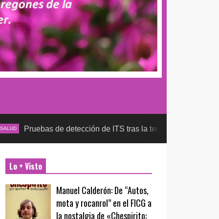
as de detección de ITS tras la temporada futbolera, aseguran l
Lo + Visto
Manuel Calderón: De “Autos,
mota y rocanrol” en el FICG a
la nostalgia de «Chespirito: