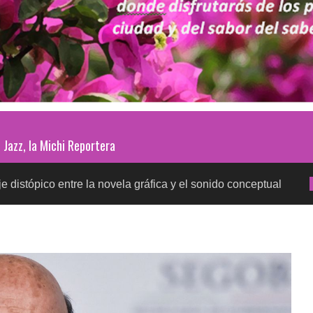
Jazz, la Michi Reportera
entre la novela gráfica y el sonido conceptual
Prueb
SALUD