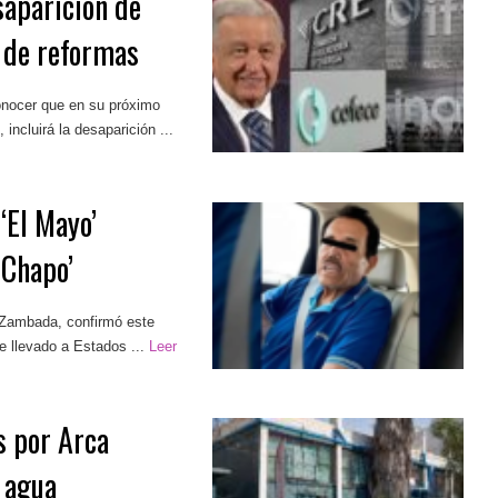
aparición de
 de reformas
onocer que en su próximo
incluirá la desaparición ...
‘El Mayo’
 Chapo’
' Zambada, confirmó este
e llevado a Estados ...
Leer
s por Arca
 agua