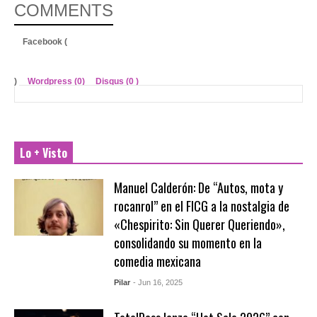
COMMENTS
Facebook (
)
Wordpress (0)
Disqus (
0
)
Lo + Visto
Manuel Calderón: De “Autos, mota y
rocanrol” en el FICG a la nostalgia de
«Chespirito: Sin Querer Queriendo»,
consolidando su momento en la
comedia mexicana
Pilar
- Jun 16, 2025