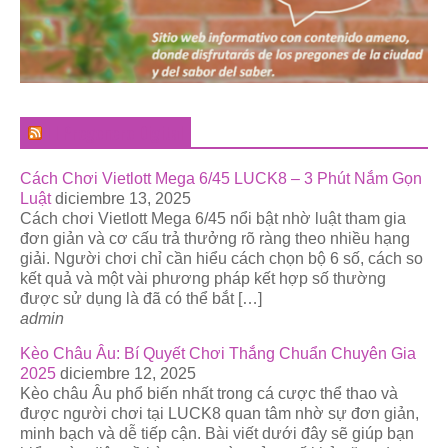
El Pregonero Digital
Cách Chơi Vietlott Mega 6/45 LUCK8 – 3 Phút Nắm Gọn
Luật
diciembre 13, 2025
Cách chơi Vietlott Mega 6/45 nổi bật nhờ luật tham gia
đơn giản và cơ cấu trả thưởng rõ ràng theo nhiều hạng
giải. Người chơi chỉ cần hiểu cách chọn bộ 6 số, cách so
kết quả và một vài phương pháp kết hợp số thường
được sử dụng là đã có thể bắt […]
admin
Kèo Châu Âu: Bí Quyết Chơi Thắng Chuẩn Chuyên Gia
2025
diciembre 12, 2025
Kèo châu Âu phổ biến nhất trong cá cược thể thao và
được người chơi tại LUCK8 quan tâm nhờ sự đơn giản,
minh bạch và dễ tiếp cận. Bài viết dưới đây sẽ giúp bạn