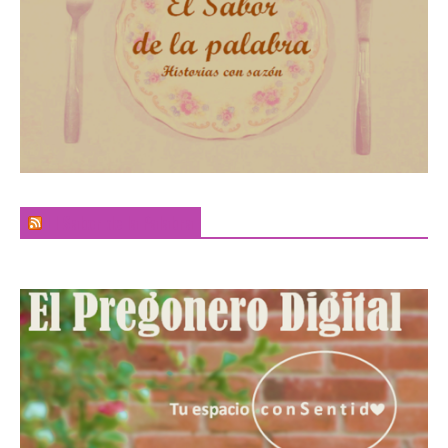
El Sabor de la Palabra