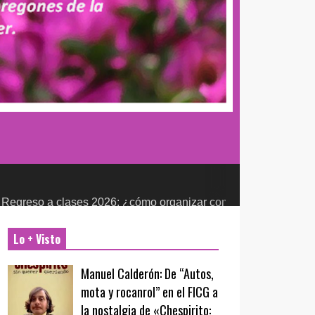
lases 2026: ¿cómo organizar compras escolares sin presionar 
Lo + Visto
Manuel Calderón: De “Autos,
mota y rocanrol” en el FICG a
la nostalgia de «Chespirito: