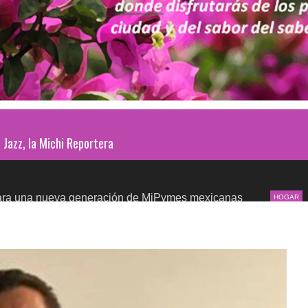
Jazz, la Michi Reportera
ueva generación de MiPymes mexicanas
Regreso a c
HOGAR