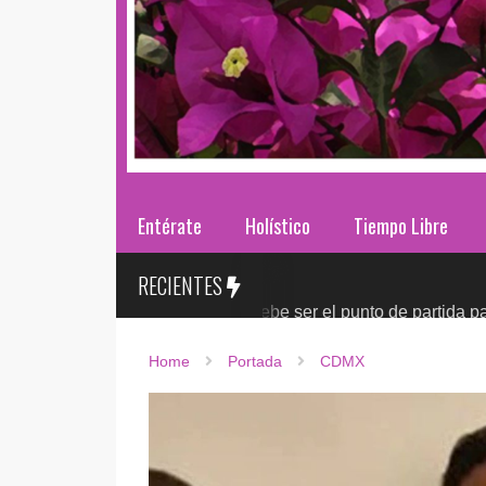
Entérate
Holístico
Tiempo Libre
RECIENTES
a revisión del T-Mec debe ser el punto de partida para una n
Home
Portada
CDMX