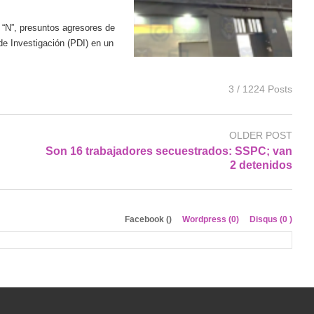
“N”, presuntos agresores de
de Investigación (PDI) en un
3 / 1224 Posts
OLDER POST
Son 16 trabajadores secuestrados: SSPC; van
2 detenidos
Facebook (
)
Wordpress (0)
Disqus (
0
)