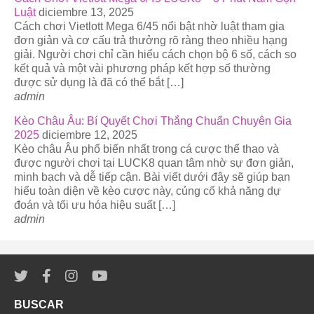
Luật
diciembre 13, 2025
Cách chơi Vietlott Mega 6/45 nổi bật nhờ luật tham gia
đơn giản và cơ cấu trả thưởng rõ ràng theo nhiều hạng
giải. Người chơi chỉ cần hiểu cách chọn bộ 6 số, cách so
kết quả và một vài phương pháp kết hợp số thường
được sử dụng là đã có thể bắt […]
admin
Kèo Châu Âu: Bí Quyết Chơi Thắng Chuẩn Chuyên Gia
2025
diciembre 12, 2025
Kèo châu Âu phổ biến nhất trong cá cược thể thao và
được người chơi tại LUCK8 quan tâm nhờ sự đơn giản,
minh bạch và dễ tiếp cận. Bài viết dưới đây sẽ giúp bạn
hiểu toàn diện về kèo cược này, củng cố khả năng dự
đoán và tối ưu hóa hiệu suất […]
admin
BUSCAR