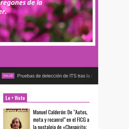
ruebas de detección de ITS tras la temporada futbolera, asegur
Lo + Visto
Manuel Calderón: De “Autos,
mota y rocanrol” en el FICG a
la nostalgia de «Chespirito: