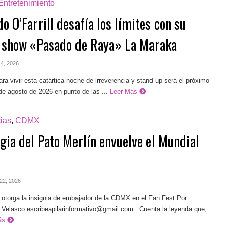
Entretenimiento
o O’Farrill desafía los límites con su
 show «Pasado de Raya» La Maraka
 14, 2026
ra vivir esta catártica noche de irreverencia y stand-up será el próximo
e agosto de 2026 en punto de las ...
Leer Más
ias
,
CDMX
gia del Pato Merlín envuelve el Mundial
 22, 2026
 otorga la insignia de embajador de la CDMX en el Fan Fest Por
. Velasco
escribeapilarinformativo@gmail.com
Cuenta la leyenda que,
ás