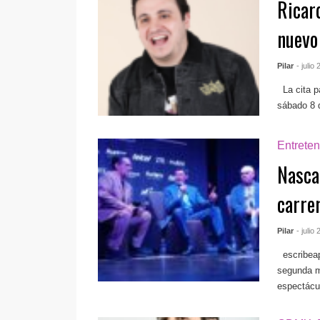
Ricard
nuevo
Pilar
- julio
La cita pa
sábado 8 d
Entreten
Nasca
carre
Pilar
- julio
escribea
segunda m
espectácul