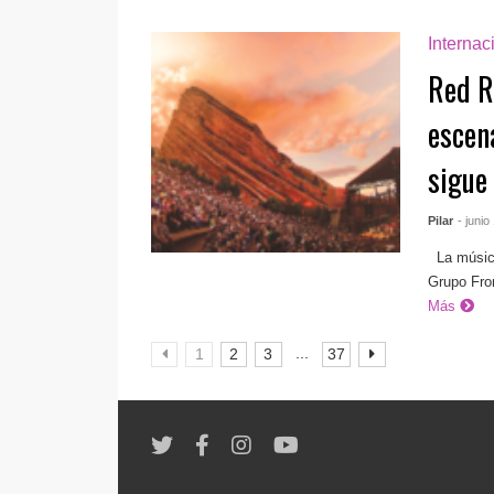
Internac
Red R
escen
sigue
Pilar
- junio
La música
Grupo Fron
Más
...
1
2
3
37