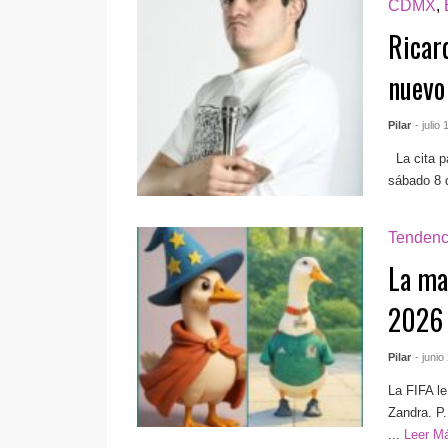
CDMX
,
Ricard
nuevo
Pilar
- julio
La cita pa
sábado 8 d
Tendenc
La ma
2026
Pilar
- junio
La FIFA le
Zandra. P
...
Leer M