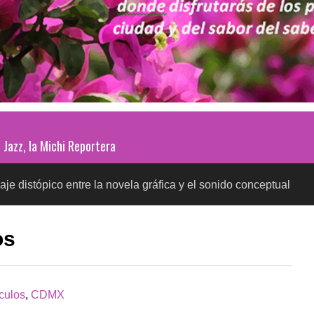
Jazz, la Michi Reportera
co entre la novela gráfica y el sonido conceptual
P
SALUD
os
culos
,
CDMX