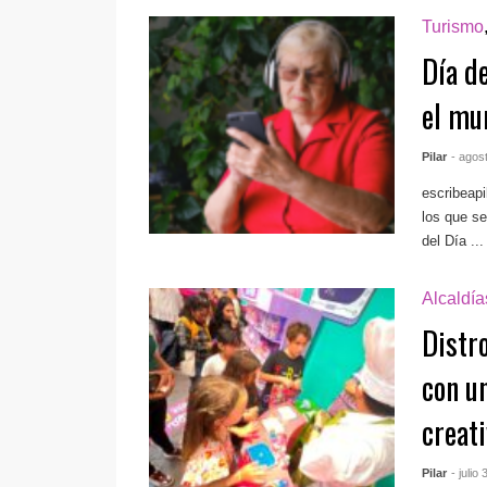
Turismo
Día de
el mu
Pilar
- agos
escribeap
los que se
del Día ...
Alcaldí
Distr
con un
creati
Pilar
- julio