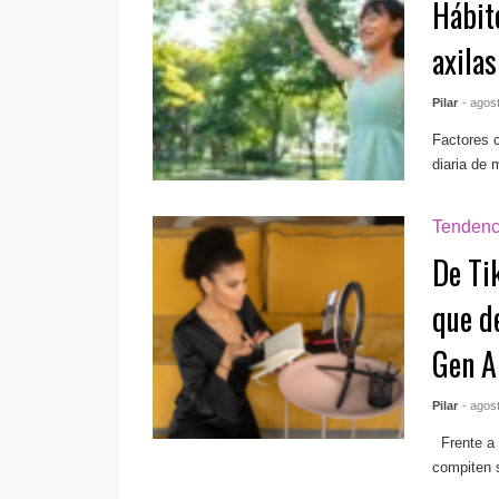
Hábito
axilas
Pilar
- agos
Factores c
diaria de 
Tendenc
De Ti
que d
Gen A
Pilar
- agos
Frente a l
compiten s