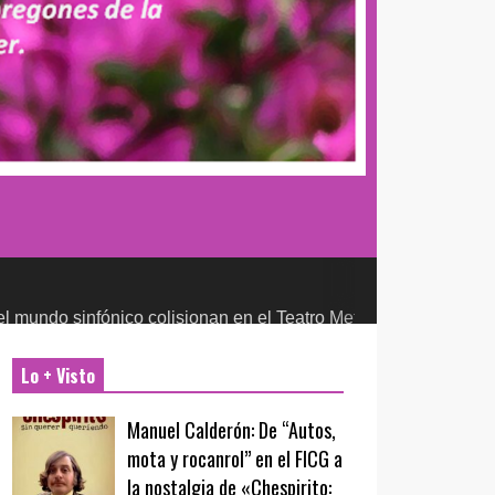
infónico colisionan en el Teatro Metropólitan
CULTURA Y ENT
Lo + Visto
Manuel Calderón: De “Autos,
mota y rocanrol” en el FICG a
la nostalgia de «Chespirito: