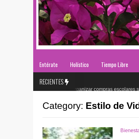
Entérate
Holístico
Tiempo Libre
RECIENTES
a clases 2026: ¿cómo organizar compras escolares sin presion
Category:
Estilo de Vi
Bienesta