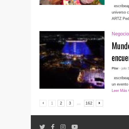
escribea
universo 
ARTZ Pedre
Negocio
Mundo
encue
Pilar
- julio
escribea
un evento 
Leer Más
...
1
2
3
162