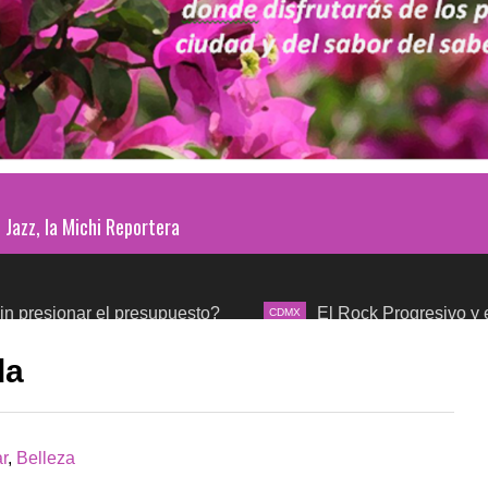
Jazz, la Michi Reportera
ar el presupuesto?
El Rock Progresivo y el mundo s
CDMX
da
r
,
Belleza