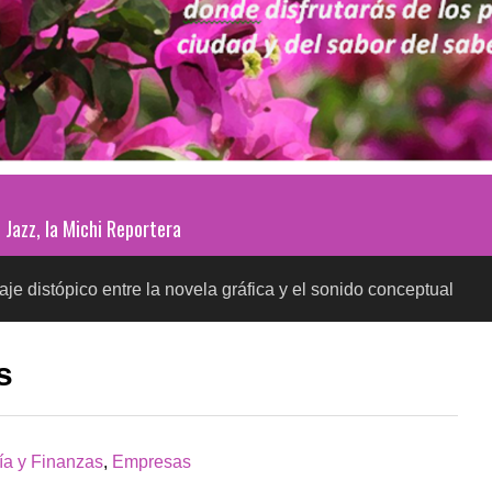
Jazz, la Michi Reportera
co entre la novela gráfica y el sonido conceptual
P
SALUD
s
a y Finanzas
,
Empresas