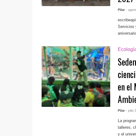
Pilar
- agos
escribeap
Servicio
aniversari
Ecologí
Sedem
cienci
en el
Ambie
Pilar
- julio
La progra
talleres, 
y el univer