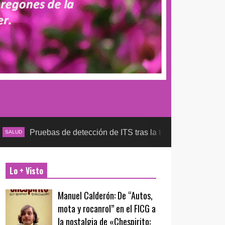
ruebas de detección de ITS tras la temporada futbolera, asegur
Lo + Visto
Manuel Calderón: De “Autos,
mota y rocanrol” en el FICG a
la nostalgia de «Chespirito: