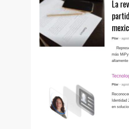
La re
parti
mexic
Pilar
- agos
Representa
más MiPyM
altamente 
Tecnolo
Pilar
- agos
Reconocen
Identidad
en solucio