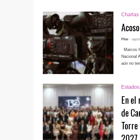
Charlas
Acoso
Pilar
- agos
Marcos H
Nacional 
aún no ter
Estados
En el
de Ca
Torre
2027