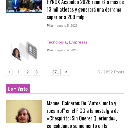
HYROX Acapulco 2026 reunirá a más de
13 mil atletas y generará una derrama
superior a 200 mdp
Pilar
- agosto 5, 2026
Tecnología
,
Empresas
Pilar
- agosto 4, 2026
...
1
2
3
371
5 / 1852 Posts
Lo + Visto
Manuel Calderón: De “Autos, mota y
rocanrol” en el FICG a la nostalgia de
«Chespirito: Sin Querer Queriendo»,
consolidando su momento en la