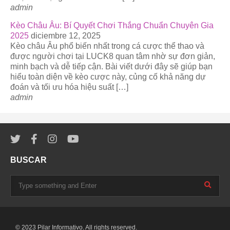
admin
Kèo Châu Âu: Bí Quyết Chơi Thắng Chuẩn Chuyên Gia
2025
diciembre 12, 2025
Kèo châu Âu phổ biến nhất trong cá cược thể thao và
được người chơi tại LUCK8 quan tâm nhờ sự đơn giản,
minh bạch và dễ tiếp cận. Bài viết dưới đây sẽ giúp bạn
hiểu toàn diện về kèo cược này, củng cố khả năng dự
đoán và tối ưu hóa hiệu suất […]
admin
BUSCAR
© 2023 Pilar Informativo. All rights reserved.