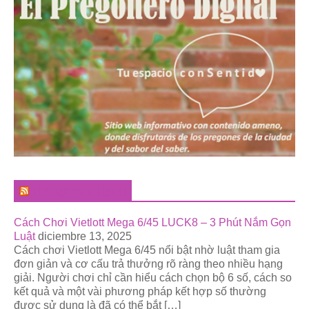
El Pregonero Digital
Cách Chơi Vietlott Mega 6/45 LUCK8 – 3 Phút Nắm Gọn
Luật
diciembre 13, 2025
Cách chơi Vietlott Mega 6/45 nổi bật nhờ luật tham gia
đơn giản và cơ cấu trả thưởng rõ ràng theo nhiều hạng
giải. Người chơi chỉ cần hiểu cách chọn bộ 6 số, cách so
kết quả và một vài phương pháp kết hợp số thường
được sử dụng là đã có thể bắt […]