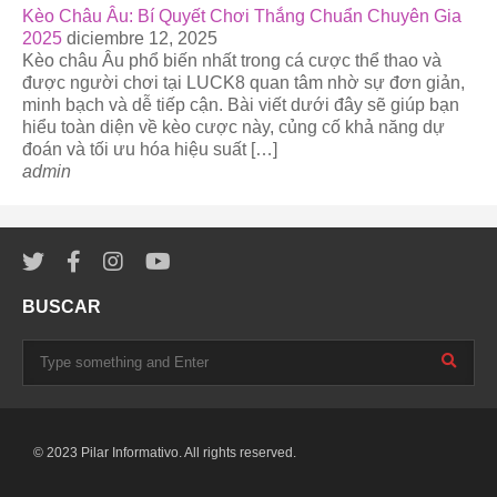
Kèo Châu Âu: Bí Quyết Chơi Thắng Chuẩn Chuyên Gia
2025
diciembre 12, 2025
Kèo châu Âu phổ biến nhất trong cá cược thể thao và
được người chơi tại LUCK8 quan tâm nhờ sự đơn giản,
minh bạch và dễ tiếp cận. Bài viết dưới đây sẽ giúp bạn
hiểu toàn diện về kèo cược này, củng cố khả năng dự
đoán và tối ưu hóa hiệu suất […]
admin
BUSCAR
© 2023 Pilar Informativo. All rights reserved.