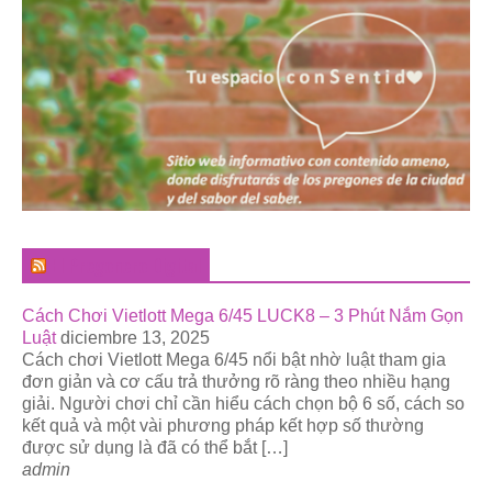
El Pregonero Digital
Cách Chơi Vietlott Mega 6/45 LUCK8 – 3 Phút Nắm Gọn
Luật
diciembre 13, 2025
Cách chơi Vietlott Mega 6/45 nổi bật nhờ luật tham gia
đơn giản và cơ cấu trả thưởng rõ ràng theo nhiều hạng
giải. Người chơi chỉ cần hiểu cách chọn bộ 6 số, cách so
kết quả và một vài phương pháp kết hợp số thường
được sử dụng là đã có thể bắt […]
admin