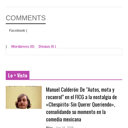
COMMENTS
Facebook (
)
Wordpress (0)
Disqus (
0
)
Lo + Visto
Manuel Calderón: De “Autos, mota y
rocanrol” en el FICG a la nostalgia de
«Chespirito: Sin Querer Queriendo»,
consolidando su momento en la
comedia mexicana
Pilar
- Jun 16, 2025