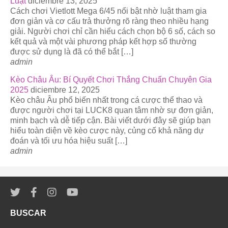
Luật
diciembre 13, 2025
Cách chơi Vietlott Mega 6/45 nổi bật nhờ luật tham gia
đơn giản và cơ cấu trả thưởng rõ ràng theo nhiều hạng
giải. Người chơi chỉ cần hiểu cách chọn bộ 6 số, cách so
kết quả và một vài phương pháp kết hợp số thường
được sử dụng là đã có thể bắt […]
admin
Kèo Châu Âu: Bí Quyết Chơi Thắng Chuẩn Chuyên Gia
2025
diciembre 12, 2025
Kèo châu Âu phổ biến nhất trong cá cược thể thao và
được người chơi tại LUCK8 quan tâm nhờ sự đơn giản,
minh bạch và dễ tiếp cận. Bài viết dưới đây sẽ giúp bạn
hiểu toàn diện về kèo cược này, củng cố khả năng dự
đoán và tối ưu hóa hiệu suất […]
admin
BUSCAR