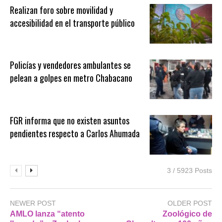
Realizan foro sobre movilidad y
accesibilidad en el transporte público
Policías y vendedores ambulantes se
pelean a golpes en metro Chabacano
FGR informa que no existen asuntos
pendientes respecto a Carlos Ahumada
3 / 5923 Posts
NEWER POST
OLDER POST
AMLO lanza “atento
Zoológico de