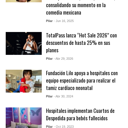
consolidando su momento en la
comedia mexicana
Pilar
- Jun 16, 2025
TotalPass lanza “Hot Sale 2026” con
descuentos de hasta 25% en sus
planes
Pilar
- Abr 29, 2026
Fundación Lilo apoya a hospitales con
equipo especializado para realizar el
tamiz cardíaco neonatal
Pilar
- Abr 30, 2024
Hospitales implementan Cuartos de
Despedida para bebés fallecidos
Pilar
- Oct 19, 2023