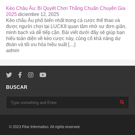
Kèo Châu Âu: Bí Quyết Chơi Thắng Chuẩn Chuyên Gia
2025
diciembre 12, 2025
Kèo châu Âu phổ biến nhất trong cá cược thể thao và
được người chơi tại LUCK8 quan tâm nhờ sự đơn giản,
minh bạch và dễ tiếp cận. Bài viết dưới đây sẽ giúp bạn
hiểu toàn diện về kèo cược này, củng cố khả năng dự
đoán và tối ưu hóa hiệu suất […]
admin
BUSCAR
© 2023 Pilar Informativo. All rights reserved.