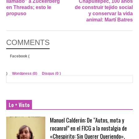
llamado” a Zuckerberg
Chapultepec, 100 años
en Threads; esto le
de construir tejido social
propuso
y conservar la vida
animal: Martí Batres
COMMENTS
Facebook (
)
Wordpress (0)
Disqus (
0
)
Lo + Visto
Manuel Calderón: De “Autos, mota y
rocanrol” en el FICG a la nostalgia de
«Chespirito: Sin Querer Queriendo»,