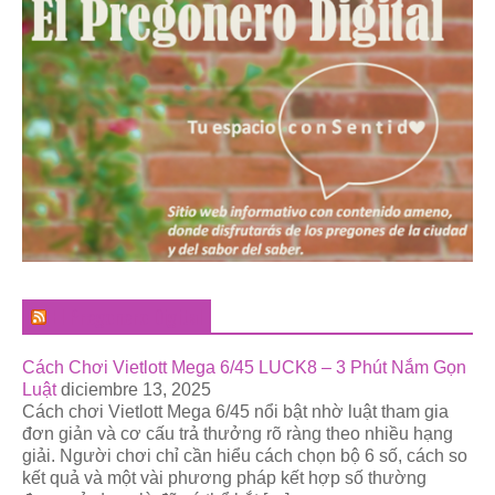
El Pregonero Digital
Cách Chơi Vietlott Mega 6/45 LUCK8 – 3 Phút Nắm Gọn
Luật
diciembre 13, 2025
Cách chơi Vietlott Mega 6/45 nổi bật nhờ luật tham gia
đơn giản và cơ cấu trả thưởng rõ ràng theo nhiều hạng
giải. Người chơi chỉ cần hiểu cách chọn bộ 6 số, cách so
kết quả và một vài phương pháp kết hợp số thường