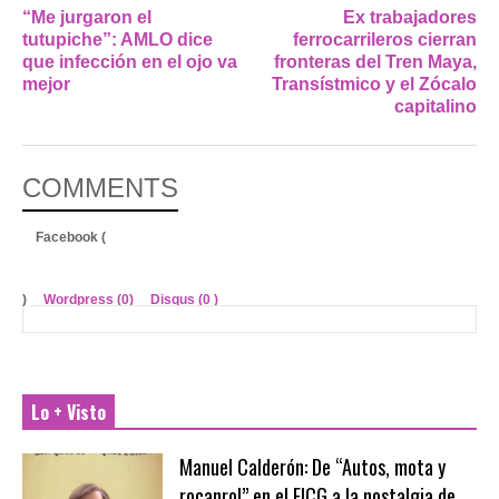
“Me jurgaron el
Ex trabajadores
tutupiche”: AMLO dice
ferrocarrileros cierran
que infección en el ojo va
fronteras del Tren Maya,
mejor
Transístmico y el Zócalo
capitalino
COMMENTS
Facebook (
)
Wordpress (0)
Disqus (
0
)
Lo + Visto
Manuel Calderón: De “Autos, mota y
rocanrol” en el FICG a la nostalgia de