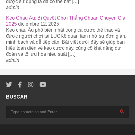
được sử dụng là đã có thể bắt […]
admin
Kèo Châu Âu: Bí Quyết Chơi Thắng Chuẩn Chuyên Gia
2025
diciembre 12, 2025
Kèo châu Âu phổ biến nhất trong cá cược thể thao và
được người chơi tại LUCK8 quan tâm nhờ sự đơn giản,
minh bạch và dễ tiếp cận. Bài viết dưới đây sẽ giúp bạn
hiểu toàn diện về kèo cược này, củng cố khả năng dự
đoán và tối ưu hóa hiệu suất […]
admin
BUSCAR