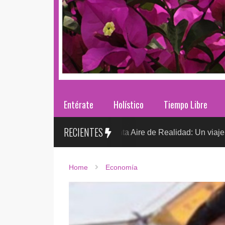
Entérate
Holístico
Tiempo Libre
RECIENTES
r. González presenta Aire de Realidad: Un viaje distópico entre 
Home
Economía