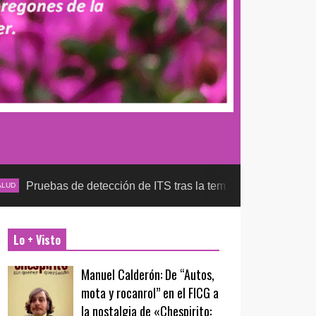
 detección de ITS tras la temporada futbolera, aseguran la det
Lo + Visto
Manuel Calderón: De “Autos,
mota y rocanrol” en el FICG a
la nostalgia de «Chespirito: