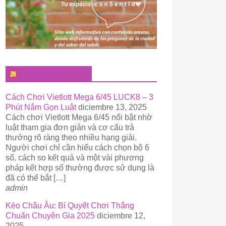
El Pregonero Digital
Cách Chơi Vietlott Mega 6/45 LUCK8 – 3
Phút Nắm Gọn Luật
diciembre 13, 2025
Cách chơi Vietlott Mega 6/45 nổi bật nhờ
luật tham gia đơn giản và cơ cấu trả
thưởng rõ ràng theo nhiều hạng giải.
Người chơi chỉ cần hiểu cách chọn bộ 6
số, cách so kết quả và một vài phương
pháp kết hợp số thường được sử dụng là
đã có thể bắt […]
admin
Kèo Châu Âu: Bí Quyết Chơi Thắng
Chuẩn Chuyên Gia 2025
diciembre 12,
2025