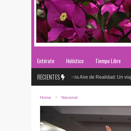
Entérate
Holístico
Tiempo Libre
RECIENTES
Sr. González presenta Aire de Realidad: Un viaje distópico 
NTO
Home
Nacional