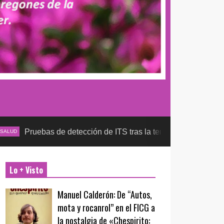
bas de detección de ITS tras la temporada futbolera, aseguran 
Lo + Visto
Manuel Calderón: De “Autos,
mota y rocanrol” en el FICG a
la nostalgia de «Chespirito: