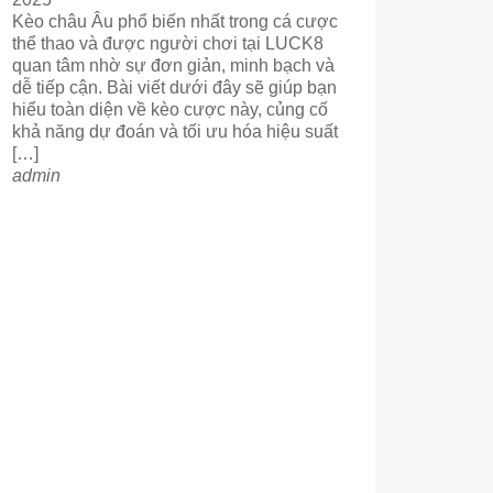
Kèo châu Âu phổ biến nhất trong cá cược
thể thao và được người chơi tại LUCK8
quan tâm nhờ sự đơn giản, minh bạch và
dễ tiếp cận. Bài viết dưới đây sẽ giúp bạn
hiểu toàn diện về kèo cược này, củng cố
khả năng dự đoán và tối ưu hóa hiệu suất
[…]
admin