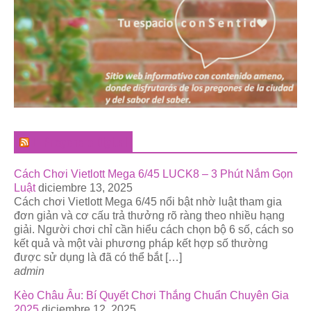
El Pregonero Digital
Cách Chơi Vietlott Mega 6/45 LUCK8 – 3 Phút Nắm Gọn
Luật
diciembre 13, 2025
Cách chơi Vietlott Mega 6/45 nổi bật nhờ luật tham gia
đơn giản và cơ cấu trả thưởng rõ ràng theo nhiều hạng
giải. Người chơi chỉ cần hiểu cách chọn bộ 6 số, cách so
kết quả và một vài phương pháp kết hợp số thường
được sử dụng là đã có thể bắt […]
admin
Kèo Châu Âu: Bí Quyết Chơi Thắng Chuẩn Chuyên Gia
2025
diciembre 12, 2025