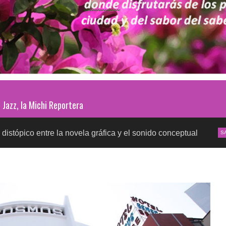
Jazz, la Michi Reportera
e la novela gráfica y el sonido conceptual
Pruebas 
SALUD