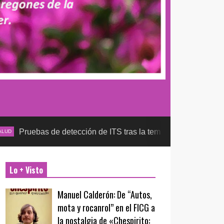
de detección de ITS tras la temporada futbolera, aseguran la d
Lo + Visto
Manuel Calderón: De “Autos,
mota y rocanrol” en el FICG a
la nostalgia de «Chespirito: