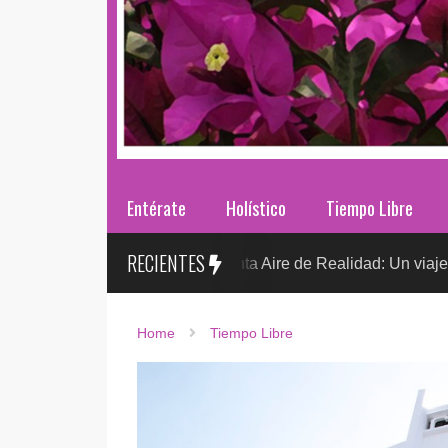
Entérate
Holístico
Tiempo Libre
RECIENTES
Sr. González presenta Aire de Realidad: Un viaje distópico entr
Home
Tiempo Libre