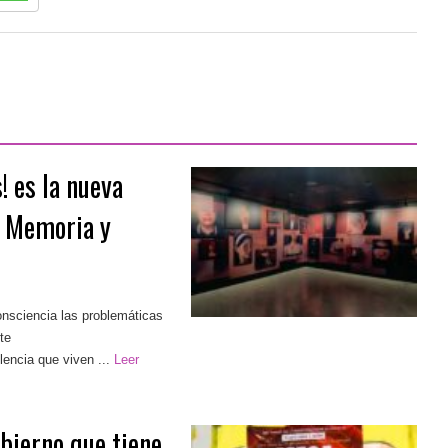
! es la nueva
o Memoria y
consciencia las problemáticas
te
encia que viven ...
Leer
bierno que tiene