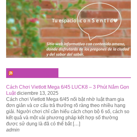
El Pregonero Digital
Cách Chơi Vietlott Mega 6/45 LUCK8 – 3 Phút Nắm Gọn
Luật
diciembre 13, 2025
Cách chơi Vietlott Mega 6/45 nổi bật nhờ luật tham gia
đơn giản và cơ cấu trả thưởng rõ ràng theo nhiều hạng
giải. Người chơi chỉ cần hiểu cách chọn bộ 6 số, cách so
kết quả và một vài phương pháp kết hợp số thường
được sử dụng là đã có thể bắt […]
admin