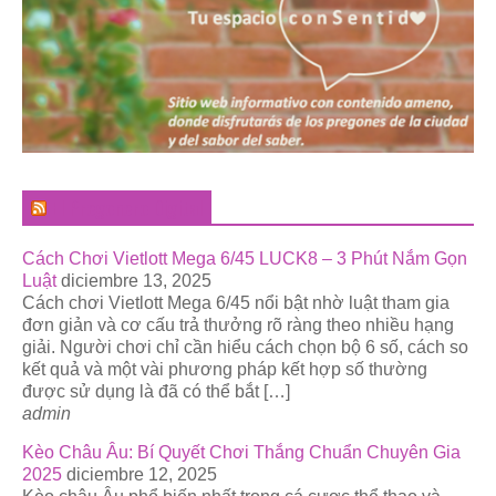
El Pregonero Digital
Cách Chơi Vietlott Mega 6/45 LUCK8 – 3 Phút Nắm Gọn
Luật
diciembre 13, 2025
Cách chơi Vietlott Mega 6/45 nổi bật nhờ luật tham gia
đơn giản và cơ cấu trả thưởng rõ ràng theo nhiều hạng
giải. Người chơi chỉ cần hiểu cách chọn bộ 6 số, cách so
kết quả và một vài phương pháp kết hợp số thường
được sử dụng là đã có thể bắt […]
admin
Kèo Châu Âu: Bí Quyết Chơi Thắng Chuẩn Chuyên Gia
2025
diciembre 12, 2025