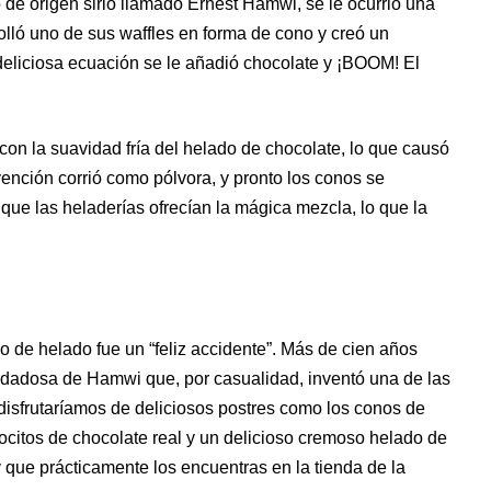
 de origen sirio llamado Ernest Hamwi, se le ocurrió una
olló uno de sus waffles en forma de cono y creó un
 deliciosa ecuación se le añadió chocolate y ¡BOOM! El
 con la suavidad fría del helado de chocolate, lo que causó
vención corrió como pólvora, y pronto los conos se
 que las heladerías ofrecían la mágica mezcla, lo que la
 de helado fue un “feliz accidente”. Más de cien años
dadosa de Hamwi que, por casualidad, inventó una de las
 disfrutaríamos de deliciosos postres como los conos de
ocitos de chocolate real y un delicioso cremoso helado de
 que prácticamente los encuentras en la tienda de la