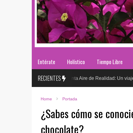
Entérate
Holístico
Tiempo Libre
RECIENTES
Sr. González presenta Aire de Realidad: Un viaje distópico ent
Home
Portada
¿Sabes cómo se conocie
chocolate?