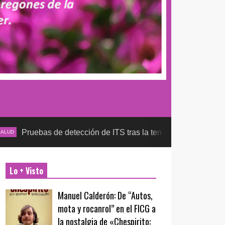
 de detección de ITS tras la temporada futbolera, aseguran la 
Lo + Visto
Manuel Calderón: De “Autos,
mota y rocanrol” en el FICG a
la nostalgia de «Chespirito: