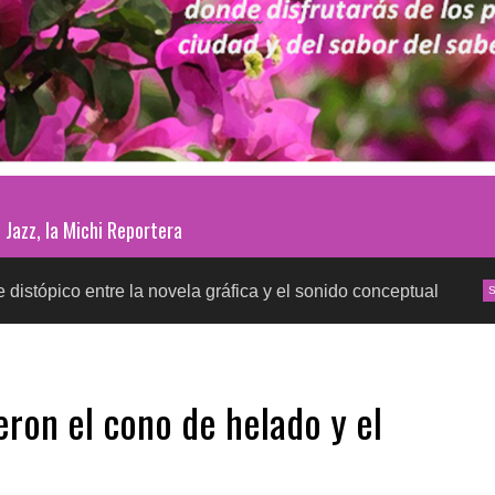
Jazz, la Michi Reportera
re la novela gráfica y el sonido conceptual
Pruebas
SALUD
ron el cono de helado y el