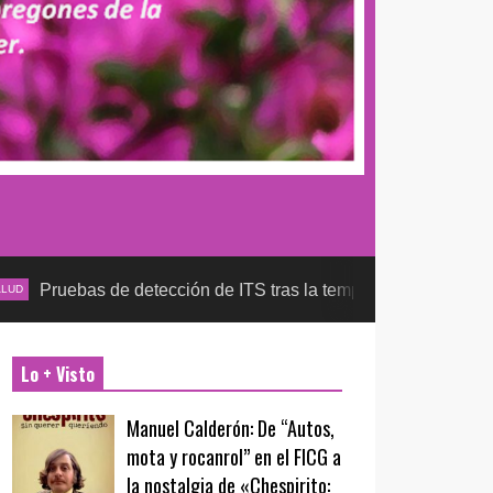
e detección de ITS tras la temporada futbolera, aseguran la de
Lo + Visto
Manuel Calderón: De “Autos,
mota y rocanrol” en el FICG a
la nostalgia de «Chespirito: