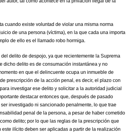
el autor, tal como acontece en la privación ilegal de la
reta cuando existe voluntad de violar una misma norma
juicio de una persona (víctima), en la que cada una importa
emplo de ello es el llamado robo hormiga.
a del delito de despojo, ya que recientemente la Suprema
ue dicho delito es de consumación instantánea y no
 momento en que el delincuente ocupa un inmueble de
e prescripción de la acción penal, es decir, el plazo con
ra investigar ese delito y solicitar a la autoridad judicial
mportante destacar entonces que, después de pasado
 ser investigado ni sancionado penalmente, lo que trae
nsabilidad penal de la persona, a pesar de haber cometido
omo delito; por lo que las reglas de la prescripción que
este ilícito deben ser aplicadas a partir de la realización