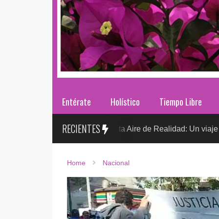
Entérate
Holístico
Tiempo Libre
RECIENTES
Sr. González presenta Aire de Realidad: Un viaje distópico entre
Home
Nacional