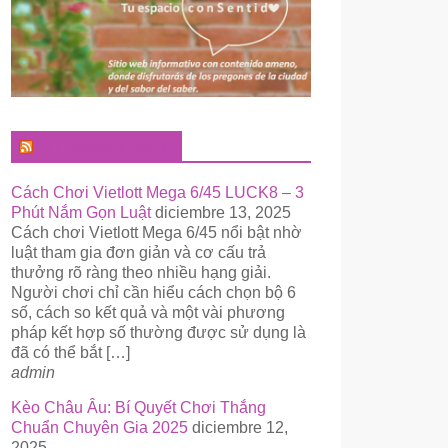
El Pregonero Digital
Cách Chơi Vietlott Mega 6/45 LUCK8 – 3
Phút Nắm Gọn Luật
diciembre 13, 2025
Cách chơi Vietlott Mega 6/45 nổi bật nhờ
luật tham gia đơn giản và cơ cấu trả
thưởng rõ ràng theo nhiều hạng giải.
Người chơi chỉ cần hiểu cách chọn bộ 6
số, cách so kết quả và một vài phương
pháp kết hợp số thường được sử dụng là
đã có thể bắt […]
admin
Kèo Châu Âu: Bí Quyết Chơi Thắng
Chuẩn Chuyên Gia 2025
diciembre 12,
2025