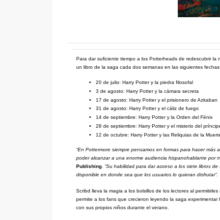
Para dar suficiente tiempo a los Potterheads de redescubrir la
un libro de la saga cada dos semanas en las siguientes fechas
20 de julio: Harry Potter y la piedra filosofal
3 de agosto: Harry Potter y la cámara secreta
17 de agosto: Harry Potter y el prisionero de Azkaban
31 de agosto: Harry Potter y el cáliz de fuego
14 de septiembre: Harry Potter y la Orden del Fénix
28 de septiembre: Harry Potter y el misterio del príncip
12 de octubre: Harry Potter y las Reliquias de la Muert
“En Pottermore siempre pensamos en formas para hacer más acc
poder alcanzar a una enorme audiencia hispanohablante por m
Publishing
.
“Su habilidad para dar acceso a los siete libros d
disponible en donde sea que los usuarios lo quieran disfrutar”.
Scribd lleva la magia a los bolsillos de los lectores al permitir
permite a los fans que crecieron leyendo la saga experimentar 
con sus propios niños durante el verano.