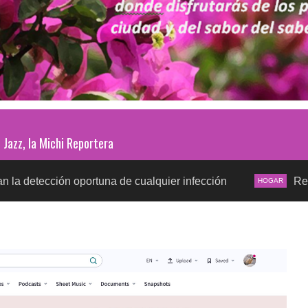
Jazz, la Michi Reportera
n oportuna de cualquier infección
Regreso a clase
HOGAR