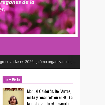
s 2026: ¿cómo organizar compras escolares sin presionar el p
Lo + Visto
Manuel Calderón: De “Autos,
mota y rocanrol” en el FICG a
la nostalgia de «Chespirito: