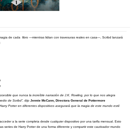
 magia de cada libro —mientras lidian con travesuras reales en casa—, Scribd lanzará
:
e
e
esible que nunca la increíble narración de J.K. Rowling, por lo que nos alegra
edio de Scribd”,
dijo
Jennie McCann, Directora General de Pottermore
e Harry Potter en diferentes dispositivos asegurará que la magia de este mundo esté
les acceder a la serie completa desde cualquier dispositivo por una tarifa mensual. Esto
las series de Harry Potter de una forma diferente y compartir este cautivador mundo