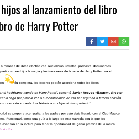
 hijos al lanzamiento del libro
ibro de Harry Potter
o a millones de libros electrónicos, audiolibros, revistas, podcasts, documentos,
artir con sus hijos la magia y las travesuras de la serie de Harry Potter con el
comi
ón completa, los lectores podrán acceder a todos los libros.
ntar el hechizante mundo de Harry Potter”
, comentó
Javier Aceves «Baxter», director
eer la saga por primera vez o a reenamorarse de ella por segunda o tercera ocasión,
nocer esta encantadora historia a sus hijos al ritmo perfecto”
.
cribd se propone acompañar a los padres por este viaje literario con el Club Mágico
rma. Funcionará como una guía a lo largo de esta travesía con la que los
ue avanzan en la lectura para tener la oportunidad de ganar premios de la marca
ScribdEs
.