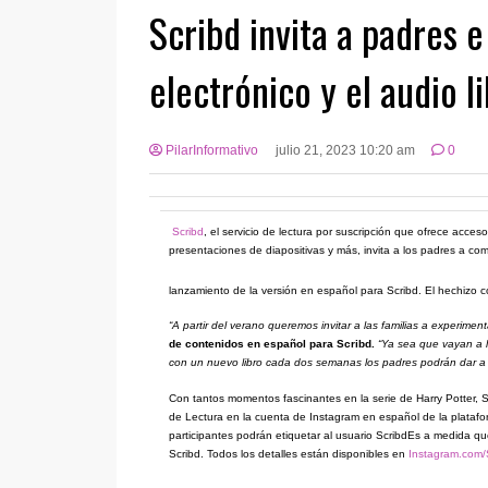
Scribd invita a padres e
electrónico y el audio l
PilarInformativo
julio 21, 2023 10:20 am
0
Scribd
, el servicio de lectura por suscripción que ofrece acces
presentaciones de diapositivas y más, invita a los padres a comp
lanzamiento de la versión en español para Scribd. El hechizo 
“A partir del verano queremos invitar a las familias a experime
de contenidos en español para Scribd.
“Ya sea que vayan a l
con un nuevo libro cada dos semanas los padres podrán dar a co
Con tantos momentos fascinantes en la serie de Harry Potter, S
de Lectura en la cuenta de Instagram en español de la platafo
participantes podrán etiquetar al usuario ScribdEs a medida q
Scribd. Todos los detalles están disponibles en
Instagram.com/