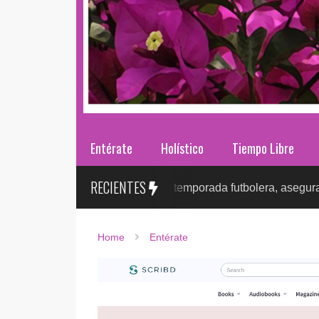
Entérate
Holístico
Tiempo Libre
RECIENTES
cción de ITS tras la temporada futbolera, aseguran la detecció
Home
Entérate