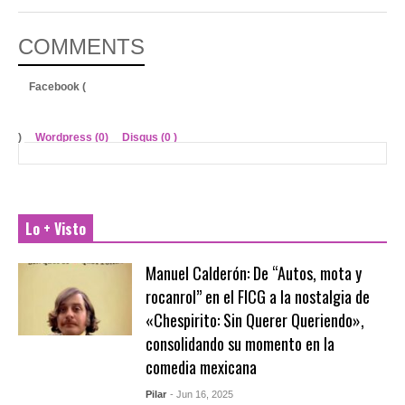
COMMENTS
Facebook (
)
Wordpress (0)
Disqus (
0
)
Lo + Visto
Manuel Calderón: De “Autos, mota y
rocanrol” en el FICG a la nostalgia de
«Chespirito: Sin Querer Queriendo»,
consolidando su momento en la
comedia mexicana
Pilar
- Jun 16, 2025