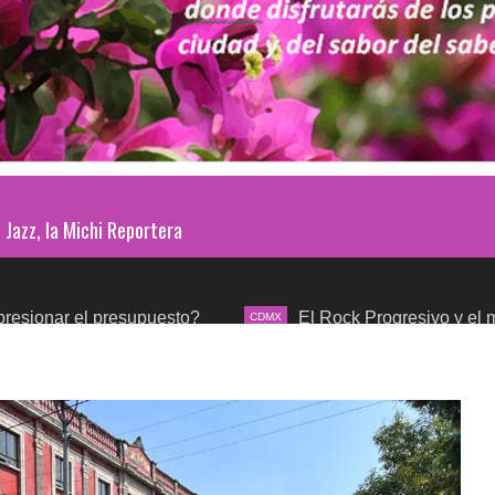
Jazz, la Michi Reportera
esupuesto?
El Rock Progresivo y el mundo sinfónico
CDMX