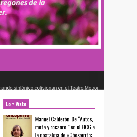
 colisionan en el Teatro Metropólitan
CULTURA Y ENTRETENIMIEN
Lo + Visto
Manuel Calderón: De “Autos,
mota y rocanrol” en el FICG a
la nostalgia de «Chespirito: