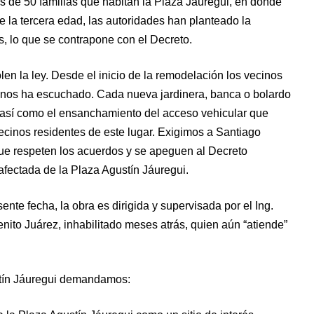
s de 50 familias que habitan la Plaza Jáuregui, en donde
 la tercera edad, las autoridades han planteado la
s, lo que se contrapone con el Decreto.
len la ley. Desde el inicio de la remodelación los vecinos
e nos ha escuchado. Cada nueva jardinera, banca o bolardo
 así como el ensanchamiento del acceso vehicular que
ecinos residentes de este lugar. Exigimos a Santiago
ue respeten los acuerdos y se apeguen al Decreto
afectada de la Plaza Agustín Jáuregui.
nte fecha, la obra es dirigida y supervisada por el Ing.
Benito Juárez, inhabilitado meses atrás, quien aún “atiende”
ustín Jáuregui demandamos: