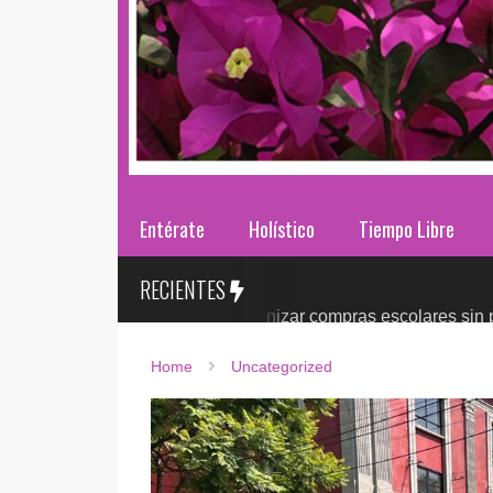
Entérate
Holístico
Tiempo Libre
RECIENTES
 2026: ¿cómo organizar compras escolares sin presionar el pr
Home
Uncategorized