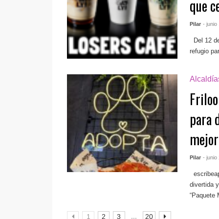
que c
Pilar
- junio
Del 12 de 
refugio pa
Alcaldí
Frilo
para 
mejor
Pilar
- junio
escribea
divertida 
“Paquete M
...
1
2
3
20