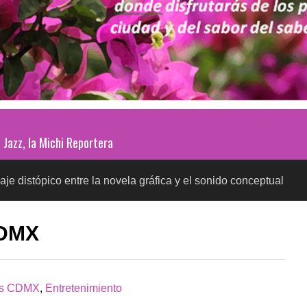
Jazz, la Michi Reportera
co entre la novela gráfica y el sonido conceptual
P
SALUD
CDMX
as CDMX
,
Entretenimiento