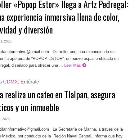
oller «Popop Estor» llega a Artz Pedregal:
a experiencia inmersiva llena de color,
vidad y diversión
 31, 2026
pilarinformativo@gmail.com
Distroller continúa expandiendo su
con la apertura de “POPOP ESTOR”, un nuevo espacio ubicado en
gal, diseñado para ofrecer una ...
Leer Más
as CDMX
,
Entérate
 realiza un cateo en Tlalpan, asegura
ticos y un inmueble
 8, 2026
pilarinformativo@gmail.com
La Secretaría de Marina, a través de la
 México, por conducto de la Región Naval Central, informa que hoy