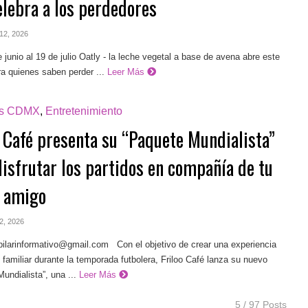
elebra a los perdedores
 12, 2026
junio al 19 de julio Oatly - la leche vegetal a base de avena abre este
ra quienes saben perder ...
Leer Más
as CDMX
,
Entretenimiento
o Café presenta su “Paquete Mundialista”
disfrutar los partidos en compañía de tu
 amigo
 2, 2026
pilarinformativo@gmail.com
Con el objetivo de crear una experiencia
y familiar durante la temporada futbolera, Friloo Café lanza su nuevo
undialista”, una ...
Leer Más
5 / 97 Posts