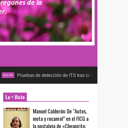
ruebas de detección de ITS tras la temporada futbolera, asegur
Lo + Visto
Manuel Calderón: De “Autos,
mota y rocanrol” en el FICG a
la nostalgia de «Chespirito: