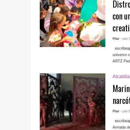
Distr
con un
creati
Pilar
- julio
escribea
universo 
ARTZ Pedre
Alcaldí
Marina
narcó
Pilar
- julio
escribea
Armada de