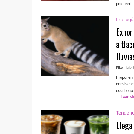
personal ..
Ecologí
Exhor
a tla
lluvia
Pilar
- julio
Proponen 
convivenci
escribeap
...
Leer M
Tendenc
Llega