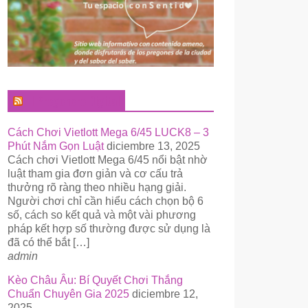
El Pregonero Digital
Cách Chơi Vietlott Mega 6/45 LUCK8 – 3
Phút Nắm Gọn Luật
diciembre 13, 2025
Cách chơi Vietlott Mega 6/45 nổi bật nhờ
luật tham gia đơn giản và cơ cấu trả
thưởng rõ ràng theo nhiều hạng giải.
Người chơi chỉ cần hiểu cách chọn bộ 6
số, cách so kết quả và một vài phương
pháp kết hợp số thường được sử dụng là
đã có thể bắt […]
admin
Kèo Châu Âu: Bí Quyết Chơi Thắng
Chuẩn Chuyên Gia 2025
diciembre 12,
2025