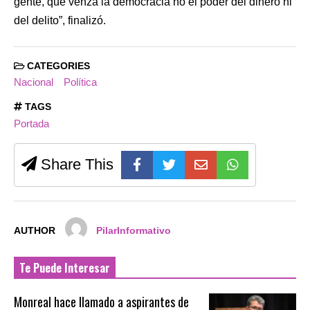
gente, que venza la democracia no el poder del dinero ni
del delito”, finalizó.
CATEGORIES
Nacional
Política
TAGS
Portada
Share This
AUTHOR
PilarInformativo
Te Puede Interesar
Monreal hace llamado a aspirantes de