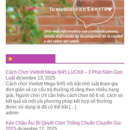
El Pregonero Digital
Cách Chơi Vietlott Mega 6/45 LUCK8 – 3 Phút Nắm Gọn
Luật
diciembre 13, 2025
Cách chơi Vietlott Mega 6/45 nổi bật nhờ luật tham gia
đơn giản và cơ cấu trả thưởng rõ ràng theo nhiều hạng
giải. Người chơi chỉ cần hiểu cách chọn bộ 6 số, cách so
kết quả và một vài phương pháp kết hợp số thường
được sử dụng là đã có thể bắt […]
admin
Kèo Châu Âu: Bí Quyết Chơi Thắng Chuẩn Chuyên Gia
2025
diciembre 12, 2025