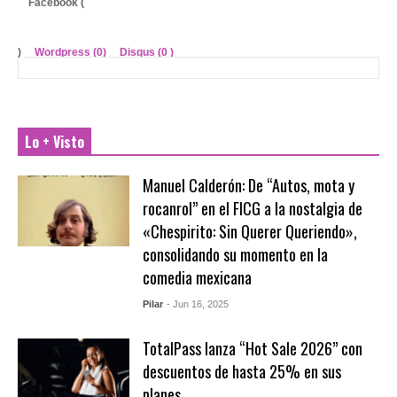
Facebook (
)
Wordpress (0)
Disqus (
0
)
Lo + Visto
Manuel Calderón: De “Autos, mota y
rocanrol” en el FICG a la nostalgia de
«Chespirito: Sin Querer Queriendo»,
consolidando su momento en la
comedia mexicana
Pilar
- Jun 16, 2025
TotalPass lanza “Hot Sale 2026” con
descuentos de hasta 25% en sus
planes