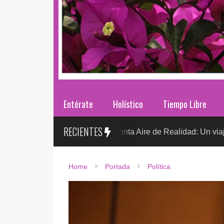
Entérate
Holístico
Tiempo Libre
RECIENTES
Sr. González presenta Aire de Realidad: Un viaje distópico 
NTO
Home
Portada
Política