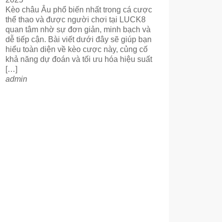
Kèo châu Âu phổ biến nhất trong cá cược
thể thao và được người chơi tại LUCK8
quan tâm nhờ sự đơn giản, minh bạch và
dễ tiếp cận. Bài viết dưới đây sẽ giúp bạn
hiểu toàn diện về kèo cược này, củng cố
khả năng dự đoán và tối ưu hóa hiệu suất
[…]
admin