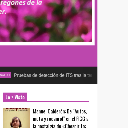
bas de detección de ITS tras la temporada futbolera, aseguran l
Lo + Visto
Manuel Calderón: De “Autos,
mota y rocanrol” en el FICG a
la nostalgia de «Chespirito: