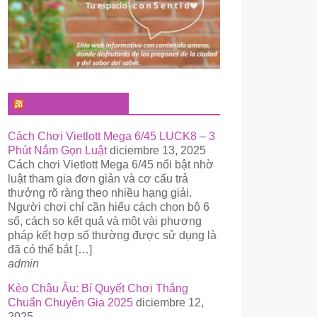
El Pregonero Digital
Cách Chơi Vietlott Mega 6/45 LUCK8 – 3
Phút Nắm Gọn Luật
diciembre 13, 2025
Cách chơi Vietlott Mega 6/45 nổi bật nhờ
luật tham gia đơn giản và cơ cấu trả
thưởng rõ ràng theo nhiều hạng giải.
Người chơi chỉ cần hiểu cách chọn bộ 6
số, cách so kết quả và một vài phương
pháp kết hợp số thường được sử dụng là
đã có thể bắt […]
admin
Kèo Châu Âu: Bí Quyết Chơi Thắng
Chuẩn Chuyên Gia 2025
diciembre 12,
2025