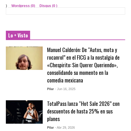
)
Wordpress (0)
Disqus (
0
)
Lo + Visto
Manuel Calderón: De “Autos, mota y
rocanrol” en el FICG a la nostalgia de
«Chespirito: Sin Querer Queriendo»,
consolidando su momento en la
comedia mexicana
Pilar
- Jun 16, 2025
TotalPass lanza “Hot Sale 2026” con
descuentos de hasta 25% en sus
planes
Pilar
- Abr 29, 2026