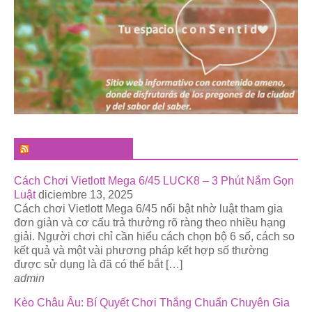
El Pregonero Digital
Cách Chơi Vietlott Mega 6/45 LUCK8 – 3 Phút Nắm Gọn
Luật
diciembre 13, 2025
Cách chơi Vietlott Mega 6/45 nổi bật nhờ luật tham gia
đơn giản và cơ cấu trả thưởng rõ ràng theo nhiều hạng
giải. Người chơi chỉ cần hiểu cách chọn bộ 6 số, cách so
kết quả và một vài phương pháp kết hợp số thường
được sử dụng là đã có thể bắt […]
admin
Kèo Châu Âu: Bí Quyết Chơi Thắng Chuẩn Chuyên Gia