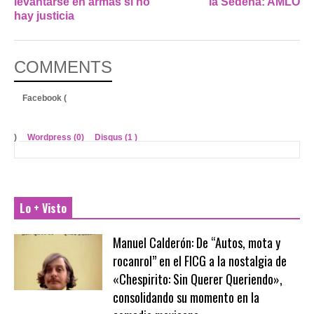
levantarse en armas si no
la Sedena: AMLO
hay justicia
COMMENTS
Facebook (
)
Wordpress (0)
Disqus (
1
)
Lo + Visto
Manuel Calderón: De “Autos, mota y
rocanrol” en el FICG a la nostalgia de
«Chespirito: Sin Querer Queriendo»,
consolidando su momento en la