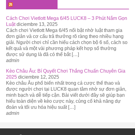
El Pregonero Digital
Cách Chơi Vietlott Mega 6/45 LUCK8 – 3 Phút Nắm Gọn
Luật
diciembre 13, 2025
Cách chơi Vietlott Mega 6/45 nổi bật nhờ luật tham gia
đơn giản và cơ cấu trả thưởng rõ ràng theo nhiều hạng
giải. Người chơi chỉ cần hiểu cách chọn bộ 6 số, cách so
kết quả và một vài phương pháp kết hợp số thường
được sử dụng là đã có thể bắt […]
admin
Kèo Châu Âu: Bí Quyết Chơi Thắng Chuẩn Chuyên Gia
2025
diciembre 12, 2025
Kèo châu Âu phổ biến nhất trong cá cược thể thao và
được người chơi tại LUCK8 quan tâm nhờ sự đơn giản,
minh bạch và dễ tiếp cận. Bài viết dưới đây sẽ giúp bạn
hiểu toàn diện về kèo cược này, củng cố khả năng dự
đoán và tối ưu hóa hiệu suất […]
admin