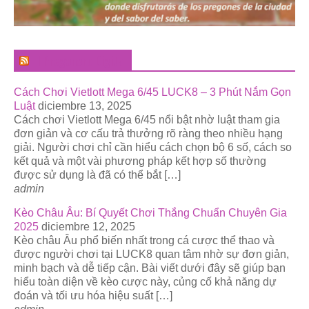
El Pregonero Digital
Cách Chơi Vietlott Mega 6/45 LUCK8 – 3 Phút Nắm Gọn
Luật
diciembre 13, 2025
Cách chơi Vietlott Mega 6/45 nổi bật nhờ luật tham gia
đơn giản và cơ cấu trả thưởng rõ ràng theo nhiều hạng
giải. Người chơi chỉ cần hiểu cách chọn bộ 6 số, cách so
kết quả và một vài phương pháp kết hợp số thường
được sử dụng là đã có thể bắt […]
admin
Kèo Châu Âu: Bí Quyết Chơi Thắng Chuẩn Chuyên Gia
2025
diciembre 12, 2025
Kèo châu Âu phổ biến nhất trong cá cược thể thao và
được người chơi tại LUCK8 quan tâm nhờ sự đơn giản,
minh bạch và dễ tiếp cận. Bài viết dưới đây sẽ giúp bạn
hiểu toàn diện về kèo cược này, củng cố khả năng dự
đoán và tối ưu hóa hiệu suất […]