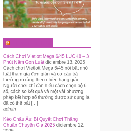
El Pregonero Digital
Cách Chơi Vietlott Mega 6/45 LUCK8 – 3
Phút Nắm Gọn Luật
diciembre 13, 2025
Cách chơi Vietlott Mega 6/45 nổi bật nhờ
luật tham gia đơn giản và cơ cấu trả
thưởng rõ ràng theo nhiều hạng giải.
Người chơi chỉ cần hiểu cách chọn bộ 6
số, cách so kết quả và một vài phương
pháp kết hợp số thường được sử dụng là
đã có thể bắt […]
admin
Kèo Châu Âu: Bí Quyết Chơi Thắng
Chuẩn Chuyên Gia 2025
diciembre 12,
2025