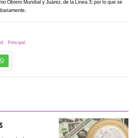
mo Obrero Mundial y Juárez, de la Línea 3; por lo que se
diariamente.
ed
Principal
s