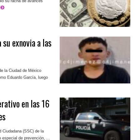
mpió su racha de avances
s
 su exnovia a las
de la Ciudad de México
omo Eduardo García, luego
ativo en las 16
es
ad Ciudadana (SSC) de la
especial de prevención, ...