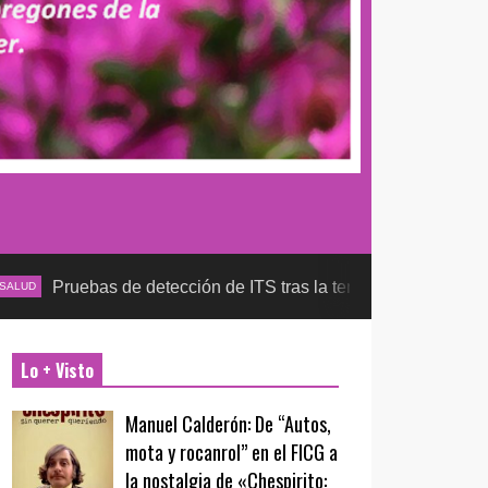
as de detección de ITS tras la temporada futbolera, aseguran l
Lo + Visto
Manuel Calderón: De “Autos,
mota y rocanrol” en el FICG a
la nostalgia de «Chespirito: