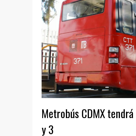
Metrobús CDMX tendrá n
y 3