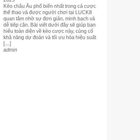
Kèo châu Âu phổ biến nhất trong cá cược
thể thao và được người chơi tại LUCK8
quan tâm nhờ sự đơn giản, minh bạch và
dễ tiếp cận. Bài viết dưới đây sẽ giúp bạn
hiểu toàn diện về kèo cược này, củng cố
khả năng dự đoán và tối ưu hóa hiệu suất
[…]
admin