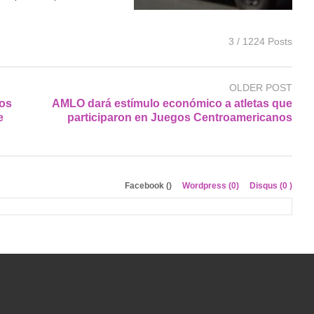
3 / 1224 Posts
OLDER POST
ños
AMLO dará estímulo económico a atletas que
e
participaron en Juegos Centroamericanos
Facebook (
)
Wordpress (0)
Disqus (
0
)