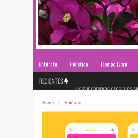
Entérate
Holístico
Tiempo Libre
RECIENTES
lases 2026: ¿cómo organizar compras escolares sin presionar 
Home
Entérate