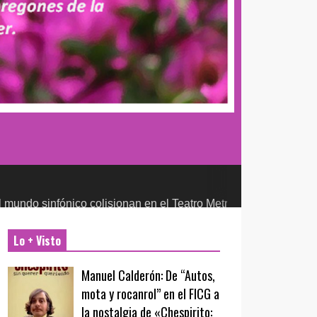
ónico colisionan en el Teatro Metropólitan
CULTURA Y ENTRETE
Lo + Visto
Manuel Calderón: De “Autos,
mota y rocanrol” en el FICG a
la nostalgia de «Chespirito: