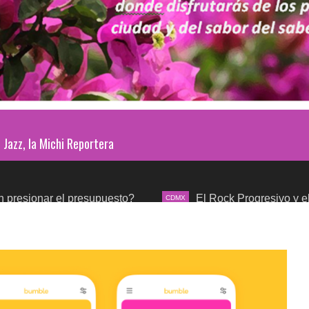
Jazz, la Michi Reportera
el presupuesto?
El Rock Progresivo y el mundo sinf
CDMX