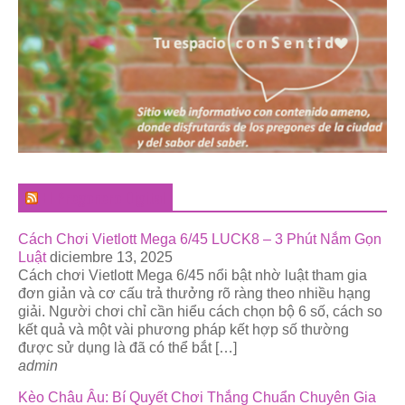
El Pregonero Digital
Cách Chơi Vietlott Mega 6/45 LUCK8 – 3 Phút Nắm Gọn
Luật
diciembre 13, 2025
Cách chơi Vietlott Mega 6/45 nổi bật nhờ luật tham gia
đơn giản và cơ cấu trả thưởng rõ ràng theo nhiều hạng
giải. Người chơi chỉ cần hiểu cách chọn bộ 6 số, cách so
kết quả và một vài phương pháp kết hợp số thường
được sử dụng là đã có thể bắt […]
admin
Kèo Châu Âu: Bí Quyết Chơi Thắng Chuẩn Chuyên Gia