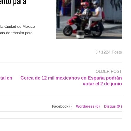
ento para
 la Ciudad de México
as de tránsito para
3 / 1224 Posts
OLDER POST
al en
Cerca de 12 mil mexicanos en España podrán
votar el 2 de junio
Facebook (
)
Wordpress (0)
Disqus (
0
)