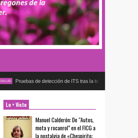
bas de detección de ITS tras la temporada futbolera, aseguran 
Lo + Visto
Manuel Calderón: De “Autos,
mota y rocanrol” en el FICG a
la nostalgia de «Chespirito: