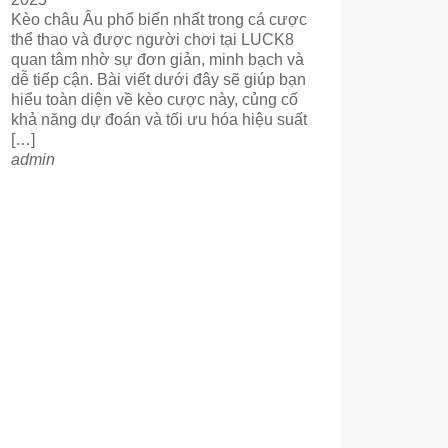
Kèo châu Âu phổ biến nhất trong cá cược
thể thao và được người chơi tại LUCK8
quan tâm nhờ sự đơn giản, minh bạch và
dễ tiếp cận. Bài viết dưới đây sẽ giúp bạn
hiểu toàn diện về kèo cược này, củng cố
khả năng dự đoán và tối ưu hóa hiệu suất
[…]
admin