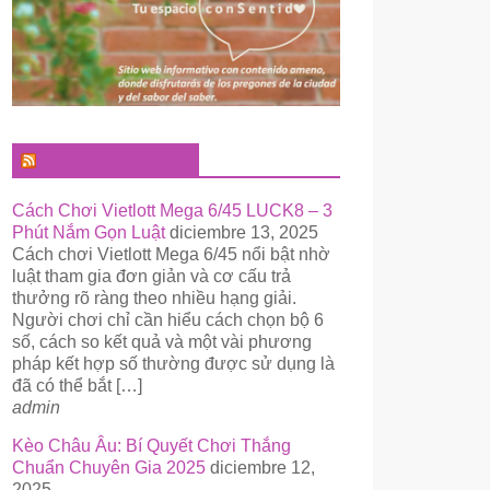
El Pregonero Digital
Cách Chơi Vietlott Mega 6/45 LUCK8 – 3
Phút Nắm Gọn Luật
diciembre 13, 2025
Cách chơi Vietlott Mega 6/45 nổi bật nhờ
luật tham gia đơn giản và cơ cấu trả
thưởng rõ ràng theo nhiều hạng giải.
Người chơi chỉ cần hiểu cách chọn bộ 6
số, cách so kết quả và một vài phương
pháp kết hợp số thường được sử dụng là
đã có thể bắt […]
admin
Kèo Châu Âu: Bí Quyết Chơi Thắng
Chuẩn Chuyên Gia 2025
diciembre 12,
2025