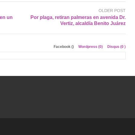
OLDER POST
en un
Por plaga, retiran palmeras en avenida Dr.
Vertiz, alcaldía Benito Juárez
Facebook (
)
Wordpress (0)
Disqus (
0
)