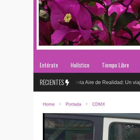
Entérate
Holístico
Tiempo Libre
RECIENTES
Sr. González presenta Aire de Realidad: Un viaje distópico 
TO
Home
Portada
CDMX