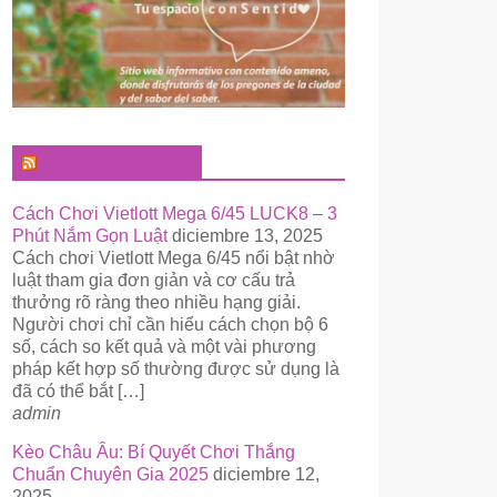
El Pregonero Digital
Cách Chơi Vietlott Mega 6/45 LUCK8 – 3
Phút Nắm Gọn Luật
diciembre 13, 2025
Cách chơi Vietlott Mega 6/45 nổi bật nhờ
luật tham gia đơn giản và cơ cấu trả
thưởng rõ ràng theo nhiều hạng giải.
Người chơi chỉ cần hiểu cách chọn bộ 6
số, cách so kết quả và một vài phương
pháp kết hợp số thường được sử dụng là
đã có thể bắt […]
admin
Kèo Châu Âu: Bí Quyết Chơi Thắng
Chuẩn Chuyên Gia 2025
diciembre 12,
2025