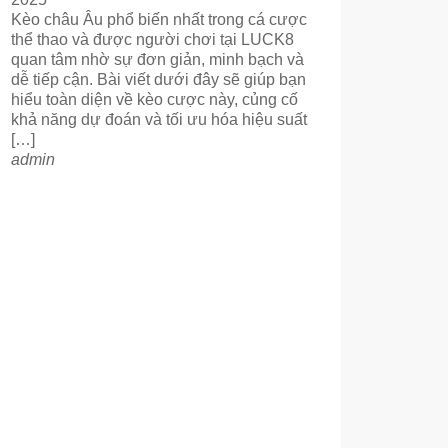
Kèo châu Âu phổ biến nhất trong cá cược
thể thao và được người chơi tại LUCK8
quan tâm nhờ sự đơn giản, minh bạch và
dễ tiếp cận. Bài viết dưới đây sẽ giúp bạn
hiểu toàn diện về kèo cược này, củng cố
khả năng dự đoán và tối ưu hóa hiệu suất
[…]
admin