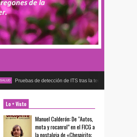
as de detección de ITS tras la temporada futbolera, aseguran l
Lo + Visto
Manuel Calderón: De “Autos,
mota y rocanrol” en el FICG a
la nostalgia de «Chespirito: