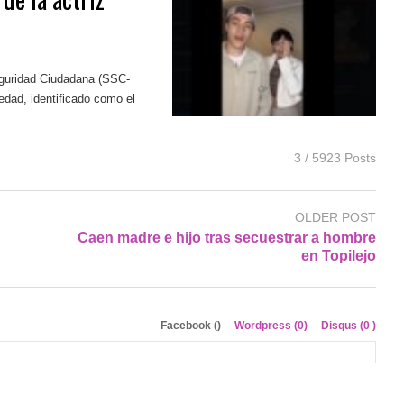
eguridad Ciudadana (SSC-
edad, identificado como el
3 / 5923 Posts
OLDER POST
Caen madre e hijo tras secuestrar a hombre
en Topilejo
Facebook (
)
Wordpress (0)
Disqus (
0
)