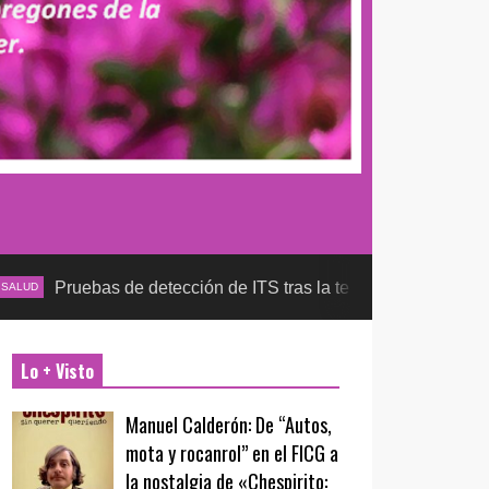
as de detección de ITS tras la temporada futbolera, aseguran l
Lo + Visto
Manuel Calderón: De “Autos,
mota y rocanrol” en el FICG a
la nostalgia de «Chespirito: