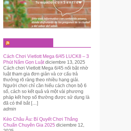
El Pregonero Digital
Cách Chơi Vietlott Mega 6/45 LUCK8 – 3
Phút Nắm Gọn Luật
diciembre 13, 2025
Cách chơi Vietlott Mega 6/45 nổi bật nhờ
luật tham gia đơn giản và cơ cấu trả
thưởng rõ ràng theo nhiều hạng giải.
Người chơi chỉ cần hiểu cách chọn bộ 6
số, cách so kết quả và một vài phương
pháp kết hợp số thường được sử dụng là
đã có thể bắt […]
admin
Kèo Châu Âu: Bí Quyết Chơi Thắng
Chuẩn Chuyên Gia 2025
diciembre 12,
2025