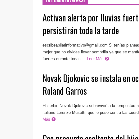
Te Puede Interesar
Activan alerta por lluvias fue
persistirán toda la tarde
escribeapilarinformativo@gmail.com
Si tenías planeas
mejor que no olvides llevar sombrilla ya que se mantie
fuertes durante todas ...
Leer Más
Novak Djokovic se instala en oc
Roland Garros
El serbio Novak Djokovic sobrevivió a la tempestad n
italiano Lorenzo Musetti, que le puso contra las cuerd
Más
Cae presunto asaltante del hijo 