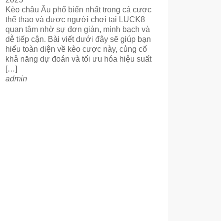
Kèo châu Âu phổ biến nhất trong cá cược
thể thao và được người chơi tại LUCK8
quan tâm nhờ sự đơn giản, minh bạch và
dễ tiếp cận. Bài viết dưới đây sẽ giúp bạn
hiểu toàn diện về kèo cược này, củng cố
khả năng dự đoán và tối ưu hóa hiệu suất
[…]
admin