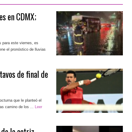
rtes en CDMX;
 para este viernes, es
ne el pronóstico de lluvias
tavos de final de
octurna que le planteó el
as camino de los ...
Leer
de la actriz