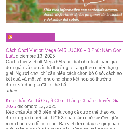
El Pregonero Digital
Cách Chơi Vietlott Mega 6/45 LUCK8 – 3 Phút Nắm Gọn
Luật
diciembre 13, 2025
Cách chơi Vietlott Mega 6/45 nổi bật nhờ luật tham gia
đơn giản và cơ cấu trả thưởng rõ ràng theo nhiều hạng
giải. Người chơi chỉ cần hiểu cách chọn bộ 6 số, cách so
kết quả và một vài phương pháp kết hợp số thường
được sử dụng là đã có thể bắt […]
admin
Kèo Châu Âu: Bí Quyết Chơi Thắng Chuẩn Chuyên Gia
2025
diciembre 12, 2025
Kèo châu Âu phổ biến nhất trong cá cược thể thao và
được người chơi tại LUCK8 quan tâm nhờ sự đơn giản,
minh bạch và dễ tiếp cận. Bài viết dưới đây sẽ giúp bạn