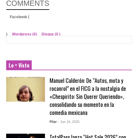
COMMENTS
Facebook (
)
Wordpress (0)
Disqus (
0
)
Lo + Visto
Manuel Calderón: De “Autos, mota y
rocanrol” en el FICG a la nostalgia de
«Chespirito: Sin Querer Queriendo»,
consolidando su momento en la
comedia mexicana
Pilar
- Jun 16, 2025
TotalPass lanza “Hot Sale 2026” con