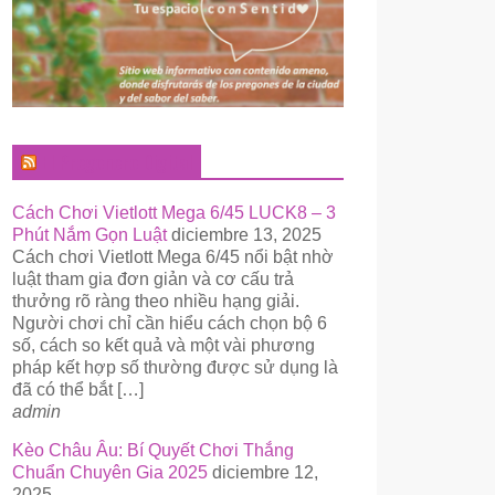
El Pregonero Digital
Cách Chơi Vietlott Mega 6/45 LUCK8 – 3
Phút Nắm Gọn Luật
diciembre 13, 2025
Cách chơi Vietlott Mega 6/45 nổi bật nhờ
luật tham gia đơn giản và cơ cấu trả
thưởng rõ ràng theo nhiều hạng giải.
Người chơi chỉ cần hiểu cách chọn bộ 6
số, cách so kết quả và một vài phương
pháp kết hợp số thường được sử dụng là
đã có thể bắt […]
admin
Kèo Châu Âu: Bí Quyết Chơi Thắng
Chuẩn Chuyên Gia 2025
diciembre 12,
2025