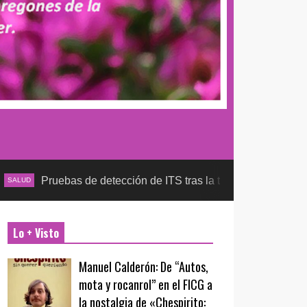
ruebas de detección de ITS tras la temporada futbolera, asegura
Lo + Visto
Manuel Calderón: De “Autos,
mota y rocanrol” en el FICG a
la nostalgia de «Chespirito: