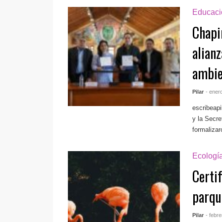
Educaci
Chapi
alianz
ambie
Pilar
- ener
escribeap
y la Secr
formalizar
Ecologí
Certi
parqu
Pilar
- febr