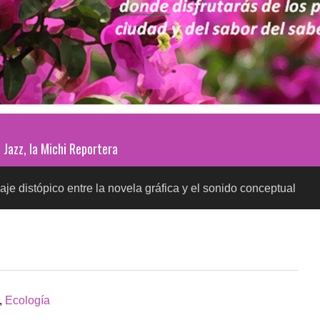
Jazz, la Michi Reportera
co entre la novela gráfica y el sonido conceptual
P
SALUD
,
Ecología