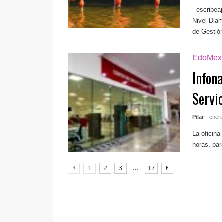
escribea
Nivel Dia
de Gestión
EdoMex
Infona
Servi
Pilar
- ener
La oficina
horas, par
...
1
2
3
17