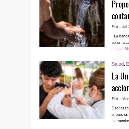
Propo
conta
Pilar
- abril
La bancada
penal la 
...
Leer M
Salud
,
E
La Un
accio
Pilar
- febr
Escribeap
el país en
instruccio