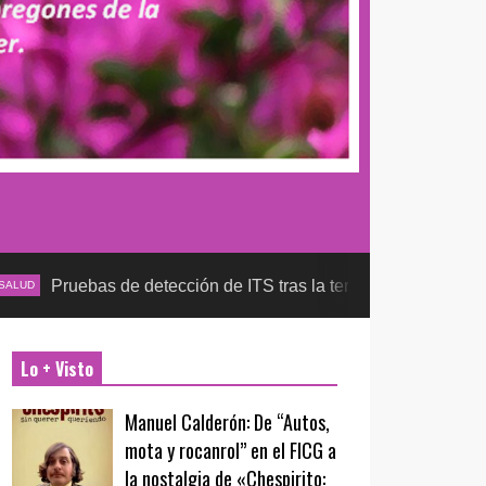
 de detección de ITS tras la temporada futbolera, aseguran la 
Lo + Visto
Manuel Calderón: De “Autos,
mota y rocanrol” en el FICG a
la nostalgia de «Chespirito: