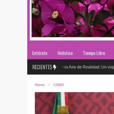
Entérate
Holístico
Tiempo Libre
RECIENTES
Sr. González presenta Aire de Realidad: Un viaje distópico ent
Home
CDMX