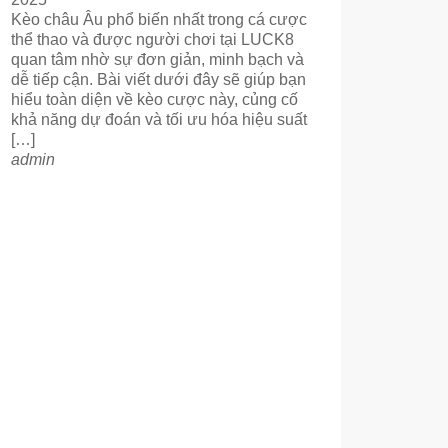
Kèo châu Âu phổ biến nhất trong cá cược
thể thao và được người chơi tại LUCK8
quan tâm nhờ sự đơn giản, minh bạch và
dễ tiếp cận. Bài viết dưới đây sẽ giúp bạn
hiểu toàn diện về kèo cược này, củng cố
khả năng dự đoán và tối ưu hóa hiệu suất
[…]
admin