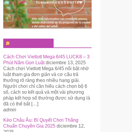
El Pregonero Digital
Cách Chơi Vietlott Mega 6/45 LUCK8 – 3
Phút Nắm Gọn Luật
diciembre 13, 2025
Cách chơi Vietlott Mega 6/45 nổi bật nhờ
luật tham gia đơn giản và cơ cấu trả
thưởng rõ ràng theo nhiều hạng giải.
Người chơi chỉ cần hiểu cách chọn bộ 6
số, cách so kết quả và một vài phương
pháp kết hợp số thường được sử dụng là
đã có thể bắt […]
admin
Kèo Châu Âu: Bí Quyết Chơi Thắng
Chuẩn Chuyên Gia 2025
diciembre 12,
2025