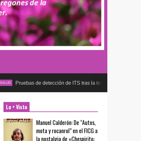
ebas de detección de ITS tras la temporada futbolera, aseguran
Lo + Visto
Manuel Calderón: De “Autos,
mota y rocanrol” en el FICG a
la nostalgia de «Chespirito: