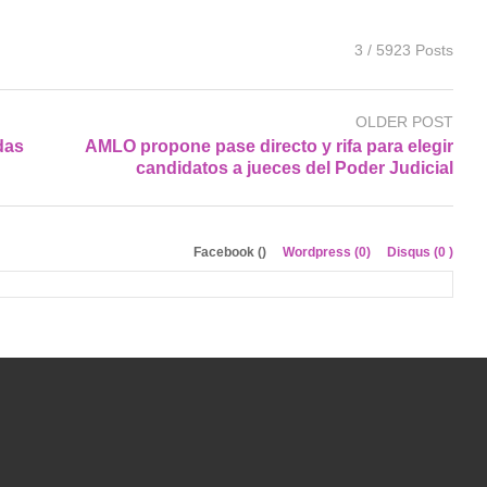
3 / 5923 Posts
OLDER POST
das
AMLO propone pase directo y rifa para elegir
candidatos a jueces del Poder Judicial
Facebook (
)
Wordpress (0)
Disqus (
0
)