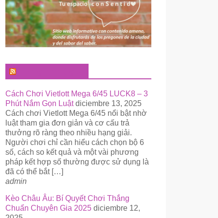
El Pregonero Digital
Cách Chơi Vietlott Mega 6/45 LUCK8 – 3
Phút Nắm Gọn Luật
diciembre 13, 2025
Cách chơi Vietlott Mega 6/45 nổi bật nhờ
luật tham gia đơn giản và cơ cấu trả
thưởng rõ ràng theo nhiều hạng giải.
Người chơi chỉ cần hiểu cách chọn bộ 6
số, cách so kết quả và một vài phương
pháp kết hợp số thường được sử dụng là
đã có thể bắt […]
admin
Kèo Châu Âu: Bí Quyết Chơi Thắng
Chuẩn Chuyên Gia 2025
diciembre 12,
2025