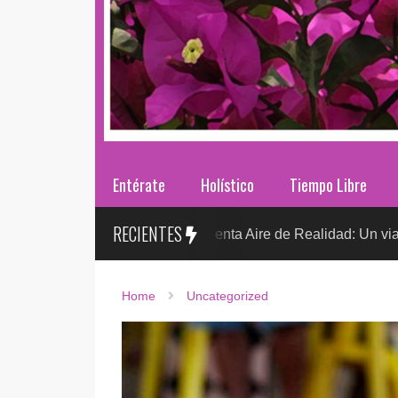
Entérate
Holístico
Tiempo Libre
RECIENTES
Sr. González presenta Aire de Realidad: Un viaje distópico e
TO
Home
Uncategorized