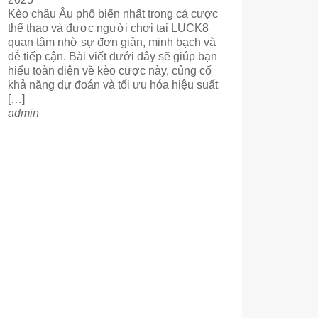
Kèo châu Âu phổ biến nhất trong cá cược
thể thao và được người chơi tại LUCK8
quan tâm nhờ sự đơn giản, minh bạch và
dễ tiếp cận. Bài viết dưới đây sẽ giúp bạn
hiểu toàn diện về kèo cược này, củng cố
khả năng dự đoán và tối ưu hóa hiệu suất
[…]
admin