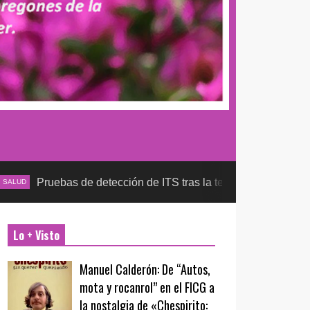
as de detección de ITS tras la temporada futbolera, aseguran l
Lo + Visto
Manuel Calderón: De “Autos,
mota y rocanrol” en el FICG a
la nostalgia de «Chespirito: