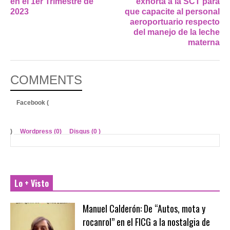
en el 1er Trimestre de
exhorta a la SCT para
2023
que capacite al personal
aeroportuario respecto
del manejo de la leche
materna
COMMENTS
Facebook (
)
Wordpress (0)
Disqus (
0
)
Lo + Visto
Manuel Calderón: De “Autos, mota y
rocanrol” en el FICG a la nostalgia de