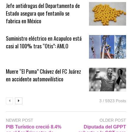
Jefe antidrogas del Departamento de
Estado asegura que fentanilo se
fabrica en México
Suministro eléctrico en Acapulco está
casi al 100% tras “Otis”: AMLO
Muere “El Puma” Chávez del FC Juárez
en accidente automovilístico
3 / 5923 Posts
NEWER POST
OLDER POST
PIB Turístico creció 8.4%
Diputada del GPPT