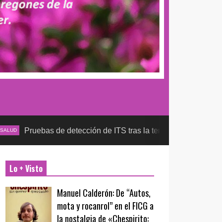
ebas de detección de ITS tras la temporada futbolera, aseguran 
Lo + Visto
Manuel Calderón: De “Autos,
mota y rocanrol” en el FICG a
la nostalgia de «Chespirito: