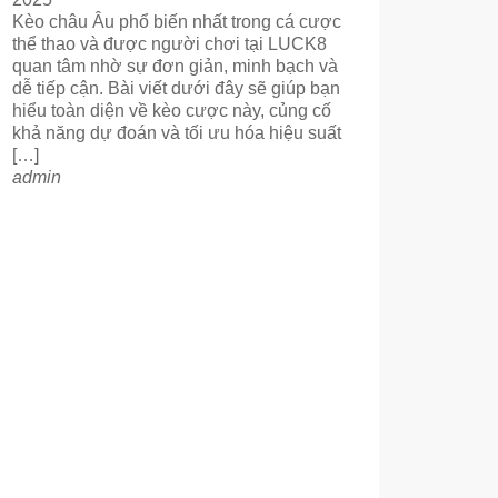
Kèo châu Âu phổ biến nhất trong cá cược
thể thao và được người chơi tại LUCK8
quan tâm nhờ sự đơn giản, minh bạch và
dễ tiếp cận. Bài viết dưới đây sẽ giúp bạn
hiểu toàn diện về kèo cược này, củng cố
khả năng dự đoán và tối ưu hóa hiệu suất
[…]
admin