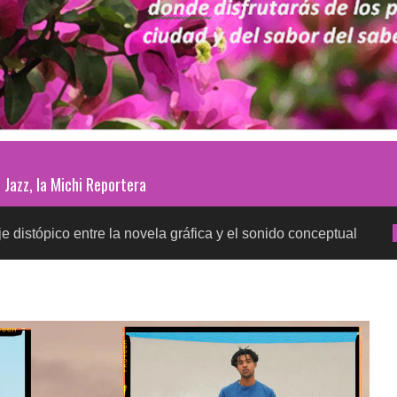
Jazz, la Michi Reportera
 entre la novela gráfica y el sonido conceptual
Pru
SALUD