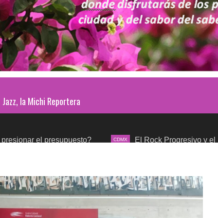
Jazz, la Michi Reportera
 presupuesto?
El Rock Progresivo y el mundo sinfón
CDMX