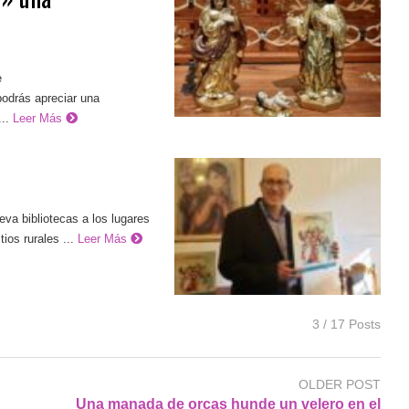
a
e
podrás apreciar una
..
Leer Más
va bibliotecas a los lugares
ios rurales ...
Leer Más
3 / 17 Posts
OLDER POST
Una manada de orcas hunde un velero en el