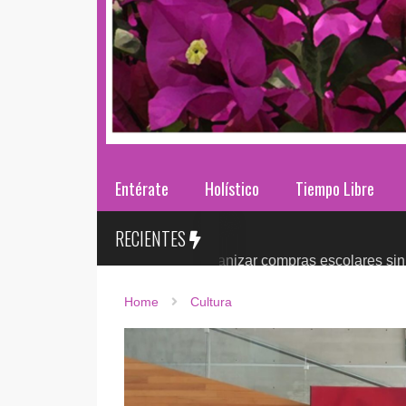
Entérate
Holístico
Tiempo Libre
RECIENTES
ses 2026: ¿cómo organizar compras escolares sin presionar el
Home
Cultura