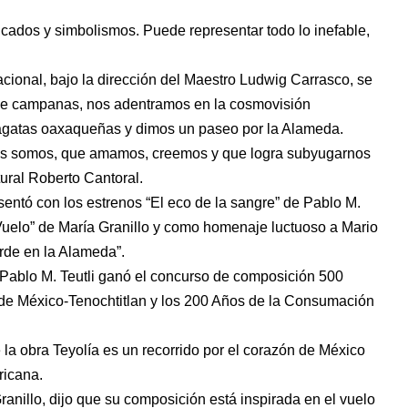
icados y simbolismos. Puede representar todo lo inefable,
cional, bajo la dirección del Maestro Ludwig Carrasco, se
 de campanas, nos adentramos en la cosmovisión
 fragatas oaxaqueñas y dimos un paseo por la Alameda.
s somos, que amamos, creemos y que logra subyugarnos
tural Roberto Cantoral.
entó con los estrenos “El eco de la sangre” de Pablo M.
“Vuelo” de María Granillo y como homenaje luctuoso a Mario
rde en la Alameda”.
e Pablo M. Teutli ganó el concurso de composición 500
de México-Tenochtitlan y los 200 Años de la Consumación
 la obra Teyolía es un recorrido por el corazón de México
ricana.
Granillo, dijo que su composición está inspirada en el vuelo