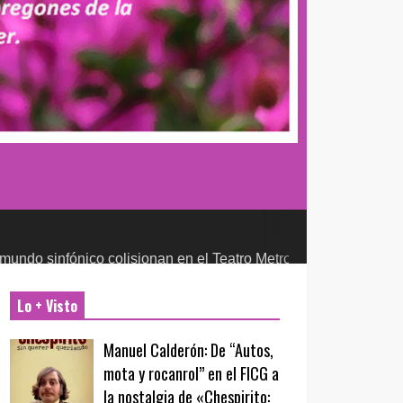
ico colisionan en el Teatro Metropólitan
CULTURA Y ENTRETENI
Lo + Visto
Manuel Calderón: De “Autos,
mota y rocanrol” en el FICG a
la nostalgia de «Chespirito: